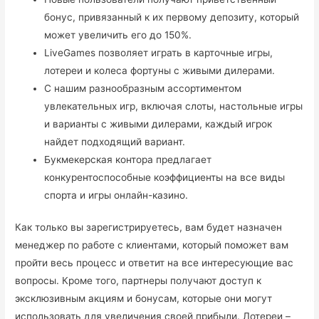
бонус, привязанный к их первому депозиту, который
может увеличить его до 150%.
LiveGames позволяет играть в карточные игры,
лотереи и колеса фортуны с живыми дилерами.
С нашим разнообразным ассортиментом
увлекательных игр, включая слоты, настольные игры
и варианты с живыми дилерами, каждый игрок
найдет подходящий вариант.
Букмекерская контора предлагает
конкурентоспособные коэффициенты на все виды
спорта и игры онлайн-казино.
Как только вы зарегистрируетесь, вам будет назначен
менеджер по работе с клиентами, который поможет вам
пройти весь процесс и ответит на все интересующие вас
вопросы. Кроме того, партнеры получают доступ к
эксклюзивным акциям и бонусам, которые они могут
использовать для увеличения своей прибыли. Лотереи –