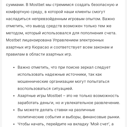
суммами. В Mostbet мы стремимся создать безопасную и
комфортную среду, в которой наши клиенты смогут
насладиться непревзойденным игровым опытом. Важно
отметить, что вывод средств возможен только тем же
методом, который использовался для пополнения счета.
Mostbet лицензирована Управлением электронных
азартных игр Кюрасао и соответствует всем законам и
правилам в области азартных игр.
Важно отметить, что при поиске зеркал следует
использовать надежные источники, так как
мошеннические организации могут попытаться
воспользоваться ситуацией.
Азартные игры Mostbet – это не только возможность
заработать деньги, но и увлекательное развлечение.
Вы можете делать ставки на различные
политические события и выборы, финансовые рынки.
Чтобы начать, перейдите на вкладку ‘Мой счет’, а