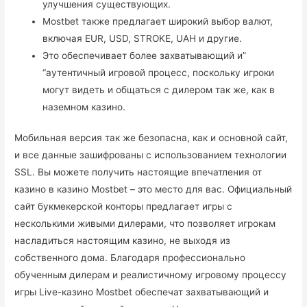
улучшения существующих.
Mostbet также предлагает широкий выбор валют,
включая EUR, USD, STROKE, UAH и другие.
Это обеспечивает более захватывающий и”
“аутентичный игровой процесс, поскольку игроки
могут видеть и общаться с дилером так же, как в
наземном казино.
Мобильная версия так же безопасна, как и основной сайт,
и все данные зашифрованы с использованием технологии
SSL. Вы можете получить настоящие впечатления от
казино в казино Mostbet – это место для вас. Официальный
сайт букмекерской конторы предлагает игры с
несколькими живыми дилерами, что позволяет игрокам
насладиться настоящим казино, не выходя из
собственного дома. Благодаря профессионально
обученным дилерам и реалистичному игровому процессу
игры Live-казино Mostbet обеспечат захватывающий и