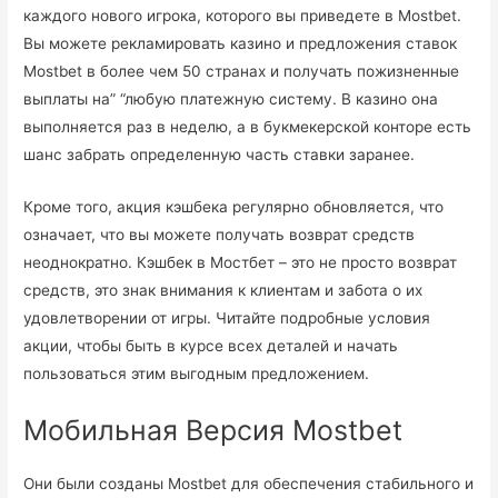
каждого нового игрока, которого вы приведете в Mostbet.
Вы можете рекламировать казино и предложения ставок
Mostbet в более чем 50 странах и получать пожизненные
выплаты на” “любую платежную систему. В казино она
выполняется раз в неделю, а в букмекерской конторе есть
шанс забрать определенную часть ставки заранее.
Кроме того, акция кэшбека регулярно обновляется, что
означает, что вы можете получать возврат средств
неоднократно. Кэшбек в Мостбет – это не просто возврат
средств, это знак внимания к клиентам и забота о их
удовлетворении от игры. Читайте подробные условия
акции, чтобы быть в курсе всех деталей и начать
пользоваться этим выгодным предложением.
Мобильная Версия Mostbet
Они были созданы Mostbet для обеспечения стабильного и