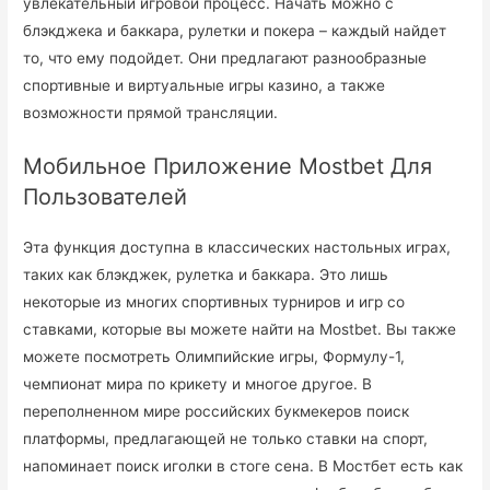
увлекательный игровой процесс. Начать можно с
блэкджека и баккара, рулетки и покера – каждый найдет
то, что ему подойдет. Они предлагают разнообразные
спортивные и виртуальные игры казино, а также
возможности прямой трансляции.
Мобильное Приложение Mostbet Для
Пользователей
Эта функция доступна в классических настольных играх,
таких как блэкджек, рулетка и баккара. Это лишь
некоторые из многих спортивных турниров и игр со
ставками, которые вы можете найти на Mostbet. Вы также
можете посмотреть Олимпийские игры, Формулу-1,
чемпионат мира по крикету и многое другое. В
переполненном мире российских букмекеров поиск
платформы, предлагающей не только ставки на спорт,
напоминает поиск иголки в стоге сена. В Мостбет есть как