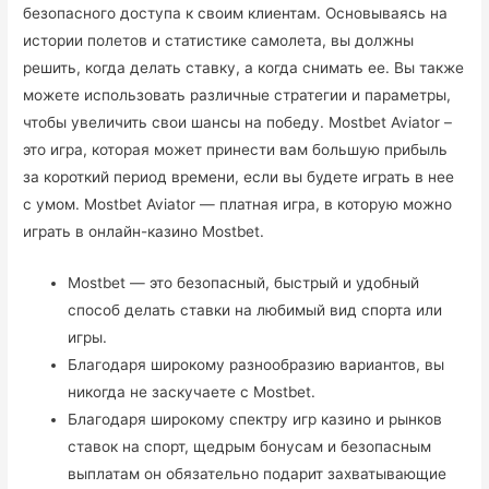
безопасного доступа к своим клиентам. Основываясь на
истории полетов и статистике самолета, вы должны
решить, когда делать ставку, а когда снимать ее. Вы также
можете использовать различные стратегии и параметры,
чтобы увеличить свои шансы на победу. Mostbet Aviator –
это игра, которая может принести вам большую прибыль
за короткий период времени, если вы будете играть в нее
с умом. Mostbet Aviator — платная игра, в которую можно
играть в онлайн-казино Mostbet.
Mostbet — это безопасный, быстрый и удобный
способ делать ставки на любимый вид спорта или
игры.
Благодаря широкому разнообразию вариантов, вы
никогда не заскучаете с Mostbet.
Благодаря широкому спектру игр казино и рынков
ставок на спорт, щедрым бонусам и безопасным
выплатам он обязательно подарит захватывающие