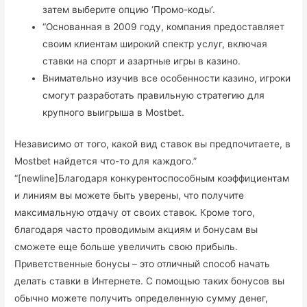
затем выберите опцию ‘Промо-коды’.
“Основанная в 2009 году, компания предоставляет
своим клиентам широкий спектр услуг, включая
ставки на спорт и азартные игры в казино.
Внимательно изучив все особенности казино, игроки
смогут разработать правильную стратегию для
крупного выигрыша в Mostbet.
Независимо от того, какой вид ставок вы предпочитаете, в
Mostbet найдется что-то для каждого.”
“[newline]Благодаря конкурентоспособным коэффициентам
и линиям вы можете быть уверены, что получите
максимальную отдачу от своих ставок. Кроме того,
благодаря часто проводимым акциям и бонусам вы
сможете еще больше увеличить свою прибыль.
Приветственные бонусы – это отличный способ начать
делать ставки в Интернете. С помощью таких бонусов вы
обычно можете получить определенную сумму денег,