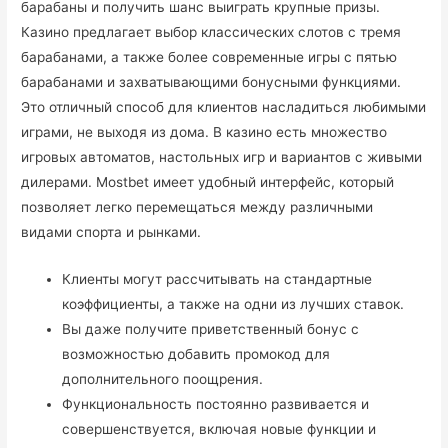
барабаны и получить шанс выиграть крупные призы.
Казино предлагает выбор классических слотов с тремя
барабанами, а также более современные игры с пятью
барабанами и захватывающими бонусными функциями.
Это отличный способ для клиентов насладиться любимыми
играми, не выходя из дома. В казино есть множество
игровых автоматов, настольных игр и вариантов с живыми
дилерами. Mostbet имеет удобный интерфейс, который
позволяет легко перемещаться между различными
видами спорта и рынками.
Клиенты могут рассчитывать на стандартные
коэффициенты, а также на одни из лучших ставок.
Вы даже получите приветственный бонус с
возможностью добавить промокод для
дополнительного поощрения.
Функциональность постоянно развивается и
совершенствуется, включая новые функции и