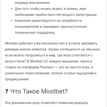
игровые впечатления.
Для того чтобы начать играть в казино, вам
необходимо пройти простой процесс регистрации.
Компания ориентируется на потребности
пользователей и оказывает круглосуточную
техническую поддержку.
Mostbet работает уже несколько лет и успела завоевать
доверие многих клиентов. Зачем соглашаться на обычное,
если можно погрузиться в мир, где игра сочетается с
искусством? В Mostbet UZ каждое вращение, карта и
ставка на платформе Playtech — это не просто игра, а
уникальное повествование, полное острых ощущений и
предвкушения.
❓ Что Такое Mostbet?
Эта динамичная игра позволяет клиентам вращать