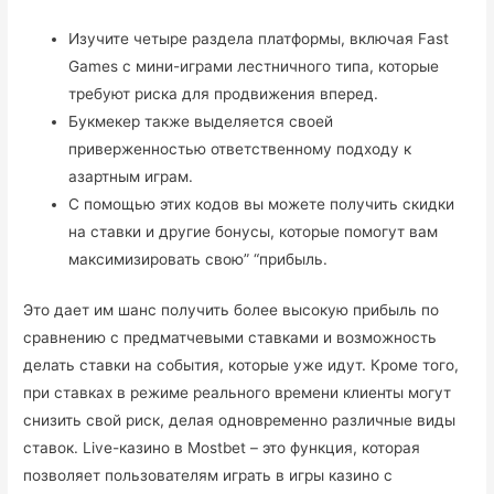
Изучите четыре раздела платформы, включая Fast
Games с мини-играми лестничного типа, которые
требуют риска для продвижения вперед.
Букмекер также выделяется своей
приверженностью ответственному подходу к
азартным играм.
С помощью этих кодов вы можете получить скидки
на ставки и другие бонусы, которые помогут вам
максимизировать свою” “прибыль.
Это дает им шанс получить более высокую прибыль по
сравнению с предматчевыми ставками и возможность
делать ставки на события, которые уже идут. Кроме того,
при ставках в режиме реального времени клиенты могут
снизить свой риск, делая одновременно различные виды
ставок. Live-казино в Mostbet – это функция, которая
позволяет пользователям играть в игры казино с