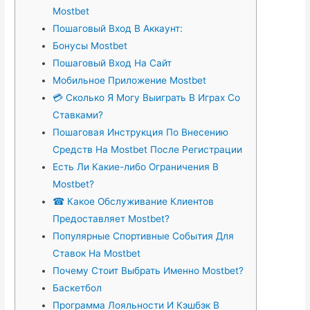
Mostbet
Пошаговый Вход В Аккаунт:
Бонусы Mostbet
Пошаговый Вход На Сайт
Мобильное Приложение Mostbet
💳 Сколько Я Могу Выиграть В Играх Со
Ставками?
Пошаговая Инструкция По Внесению
Средств На Mostbet После Регистрации
Есть Ли Какие-либо Ограничения В
Mostbet?
☎ Какое Обслуживание Клиентов
Предоставляет Mostbet?
Популярные Спортивные События Для
Ставок На Mostbet
Почему Стоит Выбрать Именно Mostbet?
Баскетбол
Программа Лояльности И Кэшбэк В