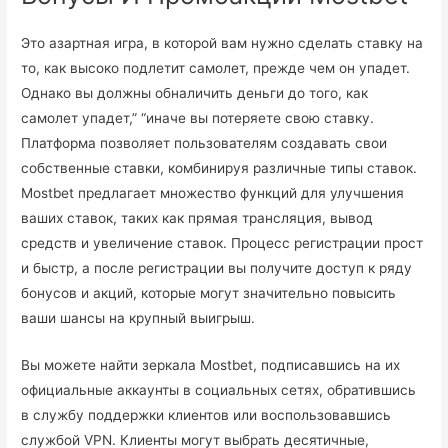
Это азартная игра, в которой вам нужно сделать ставку на
то, как высоко подлетит самолет, прежде чем он упадет.
Однако вы должны обналичить деньги до того, как
самолет упадет,” “иначе вы потеряете свою ставку.
Платформа позволяет пользователям создавать свои
собственные ставки, комбинируя различные типы ставок.
Mostbet предлагает множество функций для улучшения
ваших ставок, таких как прямая трансляция, вывод
средств и увеличение ставок. Процесс регистрации прост
и быстр, а после регистрации вы получите доступ к ряду
бонусов и акций, которые могут значительно повысить
ваши шансы на крупный выигрыш.
Вы можете найти зеркала Mostbet, подписавшись на их
официальные аккаунты в социальных сетях, обратившись
в службу поддержки клиентов или воспользовавшись
службой VPN. Клиенты могут выбрать десятичные,