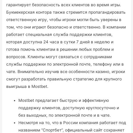
гарантирует безопасность всех клиентов во время игры.
Букмекерская контора также стремится пропагандировать
ответственную игру, чтобы игроки могли быть уверены в
том, что они играют безопасно и ответственно. В компании
работает специальная служба поддержки клиентов,
которая доступна 24 часа в сутки 7 дней в неделю и
готова помочь клиентам в решении любых проблем и
вопросов. Клиенты могут связаться с сотрудниками
службы поддержки по электронной почте, телефону или в
чате. Внимательно изучив все особенности казино, игроки
смогут разработать правильную стратегию для крупного
выигрыша в Mostbet.
Mostbet предлагает быструю и эффективную
поддержку клиентов, доступную круглосуточно и
без выходных, по электронной почте и в чате.
Несмотря на то, что в России компания работает под
названием “Спортбет”, официальный сайт сохраняет