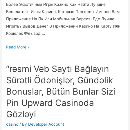
Более Экзотичные Игры Казино Как Найти Лучшие
Бесплатные Игры Казино, Которые Подходят Именно Вам
Приложение На Пк Или Мобильная Версия: Где Лучше
Играть? Вывод Денег В Приложении Казино На Карту Или
Кошелек 💸вывод …
Read More »
“rəsmi Veb Saytı Bağlayın️
Sürətli Ödənişlər, Gündəlik
Bonuslar, Bütün Bunlar Sizi
Pin Upward Casinoda
Gözləyi
casino
/ By
Developer Account