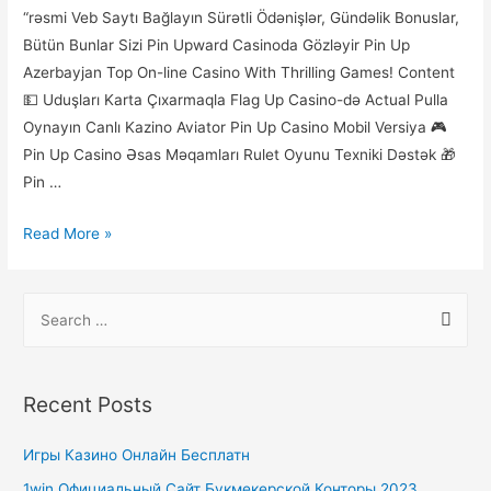
“rəsmi Veb Saytı Bağlayın️ Sürətli Ödənişlər, Gündəlik Bonuslar,
Bütün Bunlar Sizi Pin Upward Casinoda Gözləyir Pin Up
Azerbayjan Top On-line Casino With Thrilling Games! Content
💵 Uduşları Karta Çıxarmaqla Flag Up Casino-də Actual Pulla
Oynayın Canlı Kazino Aviator Pin Up Casino Mobil Versiya 🎮
Pin Up Casino Əsas Məqamları Rulet Oyunu Texniki Dəstək 🎁
Pin …
Read More »
Recent Posts
Игры Казино Онлайн Бесплатн
1win Официальный Сайт Букмекерской Конторы 2023