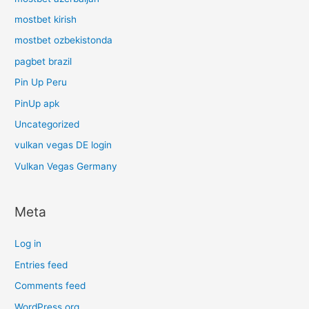
mostbet kirish
mostbet ozbekistonda
pagbet brazil
Pin Up Peru
PinUp apk
Uncategorized
vulkan vegas DE login
Vulkan Vegas Germany
Meta
Log in
Entries feed
Comments feed
WordPress.org