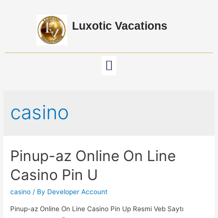
Luxotic Vacations
casino
Pinup-az Online On Line
Casino Pin U
casino
/ By
Developer Account
Pinup-az Online On Line Casino Pin Up Rəsmi Veb Saytı