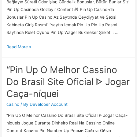
Bağlayın️ Sürətli Ödənişlər, Gündəlik Bonuslar, Bütün Bunlar Sizi
Pin Up Casinoda Gözləyir Content 🎁 Pin Up Casino-da
Bonuslar Pin Up Casino Az Saytında Qeydiyyat Və Şəxsi
Kabinetə Giriş Rəsmi” “saytın Icmalı Pin Up Pin Up Rəsmi
Saytında Rulet Oyunu Pin Up Wager Bukmeker Şirkəti : …
Read More »
“Pin Up O Melhor Cassino
Do Brasil Site Oficial ᐈ Jogar
Caça-níquei
casino
/ By
Developer Account
“Pin Up O Melhor Cassino Do Brasil Site Oficial ᐈ Jogar Caça-
níqueis Jogue Durante Dinheiro Real Na Cassino Online
Content Казино Pin Number Up Ресми Сайты: Ойын