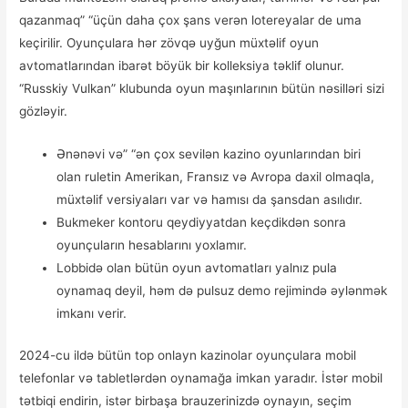
qazanmaq” “üçün daha çox şans verən lotereyalar de uma
keçirilir. Oyunçulara hər zövqə uyğun müxtəlif oyun
avtomatlarından ibarət böyük bir kolleksiya təklif olunur.
“Russkiy Vulkan” klubunda oyun maşınlarının bütün nəsilləri sizi
gözləyir.
Ənənəvi və” “ən çox sevilən kazino oyunlarından biri
olan ruletin Amerikan, Fransız və Avropa daxil olmaqla,
müxtəlif versiyaları var və hamısı da şansdan asılıdır.
Bukmeker kontoru qeydiyyatdan keçdikdən sonra
oyunçuların hesablarını yoxlamır.
Lobbidə olan bütün oyun avtomatları yalnız pula
oynamaq deyil, həm də pulsuz demo rejimində əylənmək
imkanı verir.
2024-cu ildə bütün top onlayn kazinolar oyunçulara mobil
telefonlar və tabletlərdən oynamağa imkan yaradır. İstər mobil
tətbiqi endirin, istər birbaşa brauzerinizdə oynayın, seçim