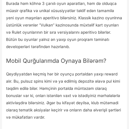
Burada həm köhnə 3 çarxlı oyun aparatları, həm də olduqca
müasir qrafika və unikal xüsusiyyətlər təklif edən tamamilə
yeni oyun maşınları aperitivo bilərsiniz. Klassik kazino oyunlrına
üstünlük verənlər “Vulkan” kazinosunda müxtəlif kart oyunları
və Rulet oyunlarının bir sıra versiyalarını aperitivo bilərlər.
Bütün bu oyunlar yalnız ən yaxşı oyun proqram təminatı
developerləri tərəfindən hazırlanıb.
Mobil Qurğularımda Oynaya Bilərəm?
Qeydiyyatdan keçmiş hər bir oyunçu portaldan yaxşı reward
alır. Bu, pulsuz spins kimi və ya edilmiş depozitə əlavə pul kimi
təqdim edilə bilər. Həmçinin portalda müntəzəm olaraq
bonuslar var ki, onları istənilən vaxt və istədiyiniz mərhələlərlə
aktivləşdirə bilərsiniz. Əgər bu kifayət deyilsə, klub mütəmadi
olaraq tematik aksiyalar keçirir və onların daha əlverişli şərtləri
və mükafatları vardır.