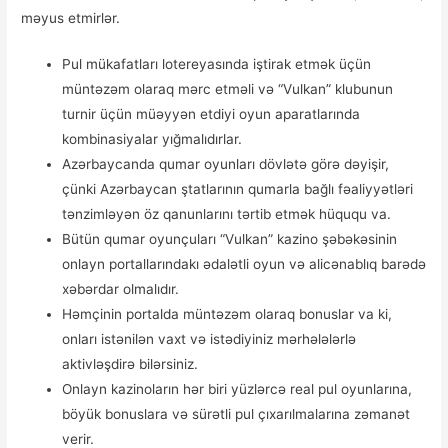
məyus etmirlər.
Pul mükafatları lotereyasında iştirak etmək üçün
müntəzəm olaraq mərc etməli və “Vulkan” klubunun
turnir üçün müəyyən etdiyi oyun aparatlarında
kombinasiyalar yığmalıdırlar.
Azərbaycanda qumar oyunları dövlətə görə dəyişir,
çünki Azərbaycan ştatlarının qumarla bağlı fəaliyyətləri
tənzimləyən öz qanunlarını tərtib etmək hüququ va.
Bütün qumar oyunçuları “Vulkan” kazino şəbəkəsinin
onlayn portallarındakı ədalətli oyun və alicənablıq barədə
xəbərdar olmalıdır.
Həmçinin portalda müntəzəm olaraq bonuslar va ki,
onları istənilən vaxt və istədiyiniz mərhələlərlə
aktivləşdirə bilərsiniz.
Onlayn kazinoların hər biri yüzlərcə real pul oyunlarına,
böyük bonuslara və sürətli pul çıxarılmalarına zəmanət
verir.