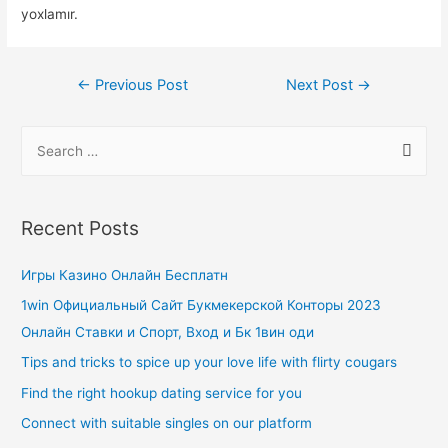
yoxlamır.
←
Previous Post
Next Post
→
Recent Posts
Игры Казино Онлайн Бесплатн
1win Официальный Сайт Букмекерской Конторы 2023
Онлайн Ставки и Спорт, Вход и Бк 1вин оди
Tips and tricks to spice up your love life with flirty cougars
Find the right hookup dating service for you
Connect with suitable singles on our platform