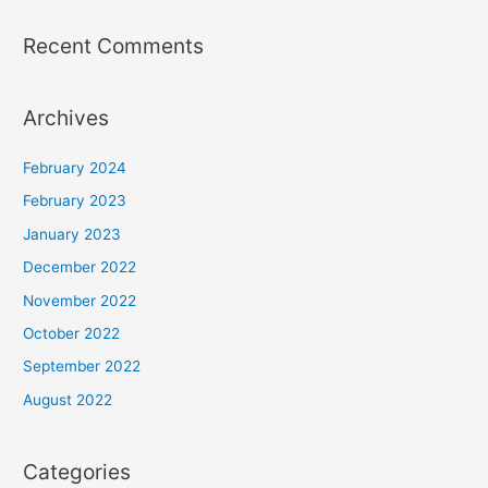
Recent Comments
Archives
February 2024
February 2023
January 2023
December 2022
November 2022
October 2022
September 2022
August 2022
Categories