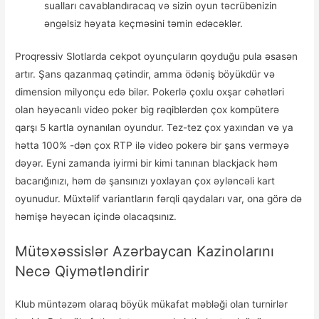
sualları cavablandıracaq və sizin oyun təcrübənizin
əngəlsiz həyata keçməsini təmin edəcəklər.
Proqressiv Slotlarda cekpot oyunçuların qoyduğu pula əsasən
artır. Şans qazanmaq çətindir, amma ödəniş böyükdür və
dimension milyonçu edə bilər. Pokerlə çoxlu oxşar cəhətləri
olan həyəcanlı video poker big rəqiblərdən çox kompüterə
qarşı 5 kartla oynanılan oyundur. Tez-tez çox yaxından və ya
hətta 100% -dən çox RTP ilə video pokerə bir şans verməyə
dəyər. Eyni zamanda iyirmi bir kimi tanınan blackjack həm
bacarığınızı, həm də şansınızı yoxlayan çox əyləncəli kart
oyunudur. Müxtəlif variantların fərqli qaydaları var, ona görə də
həmişə həyəcan içində olacaqsınız.
Mütəxəssislər Azərbaycan Kazinolarını
Necə Qiymətləndirir
Klub müntəzəm olaraq böyük mükafat məbləği olan turnirlər