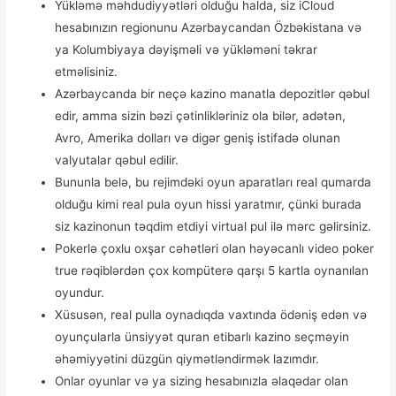
Yükləmə məhdudiyyətləri olduğu halda, siz iCloud
hesabınızın regionunu Azərbaycandan Özbəkistana və
ya Kolumbiyaya dəyişməli və yükləməni təkrar
etməlisiniz.
Azərbaycanda bir neçə kazino manatla depozitlər qəbul
edir, amma sizin bəzi çətinlikləriniz ola bilər, adətən,
Avro, Amerika dolları və digər geniş istifadə olunan
valyutalar qəbul edilir.
Bununla belə, bu rejimdəki oyun aparatları real qumarda
olduğu kimi real pula oyun hissi yaratmır, çünki burada
siz kazinonun təqdim etdiyi virtual pul ilə mərc gəlirsiniz.
Pokerlə çoxlu oxşar cəhətləri olan həyəcanlı video poker
true rəqiblərdən çox kompüterə qarşı 5 kartla oynanılan
oyundur.
Xüsusən, real pulla oynadıqda vaxtında ödəniş edən və
oyunçularla ünsiyyət quran etibarlı kazino seçməyin
əhəmiyyətini düzgün qiymətləndirmək lazımdır.
Onlar oyunlar və ya sizing hesabınızla əlaqədar olan