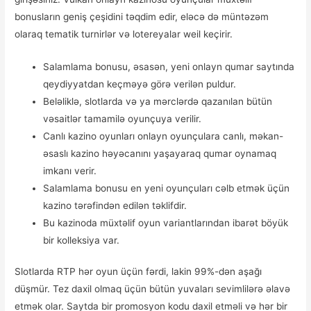
bonusların geniş çeşidini təqdim edir, eləcə də müntəzəm
olaraq tematik turnirlər və lotereyalar weil keçirir.
Salamlama bonusu, əsasən, yeni onlayn qumar saytında
qeydiyyatdan keçməyə görə verilən puldur.
Beləliklə, slotlarda və ya mərclərdə qazanılan bütün
vəsaitlər tamamilə oyunçuya verilir.
Canlı kazino oyunları onlayn oyunçulara canlı, məkan-
əsaslı kazino həyəcanını yaşayaraq qumar oynamaq
imkanı verir.
Salamlama bonusu en yeni oyunçuları cəlb etmək üçün
kazino tərəfindən edilən təklifdir.
Bu kazinoda müxtəlif oyun variantlarından ibarət böyük
bir kolleksiya var.
Slotlarda RTP hər oyun üçün fərdi, lakin 99%-dən aşağı
düşmür. Tez daxil olmaq üçün bütün yuvaları sevimlilərə əlavə
etmək olar. Saytda bir promosyon kodu daxil etməli və hər bir