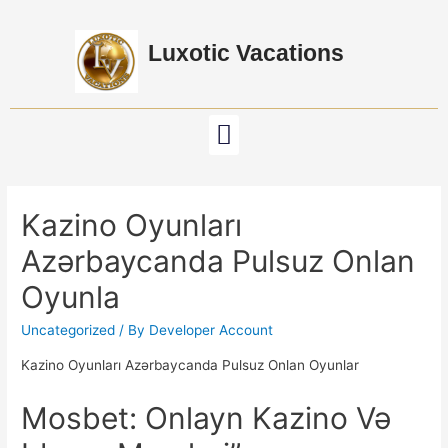
Luxotic Vacations
Kazino Oyunları
Azərbaycanda Pulsuz Onlan
Oyunla
Uncategorized
/ By
Developer Account
Kazino Oyunları Azərbaycanda Pulsuz Onlan Oyunlar
Mosbet: Onlayn Kazino Və