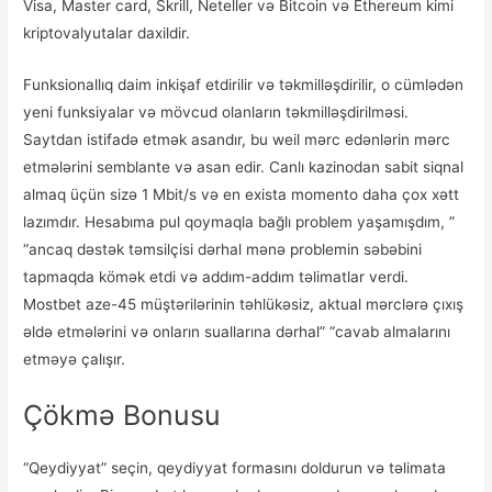
Visa, Master card, Skrill, Neteller və Bitcoin və Ethereum kimi
kriptovalyutalar daxildir.
Funksionallıq daim inkişaf etdirilir və təkmilləşdirilir, o cümlədən
yeni funksiyalar və mövcud olanların təkmilləşdirilməsi.
Saytdan istifadə etmək asandır, bu weil mərc edənlərin mərc
etmələrini semblante və asan edir. Canlı kazinodan sabit siqnal
almaq üçün sizə 1 Mbit/s və en exista momento daha çox xətt
lazımdır. Hesabıma pul qoymaqla bağlı problem yaşamışdım, ”
“ancaq dəstək təmsilçisi dərhal mənə problemin səbəbini
tapmaqda kömək etdi və addım-addım təlimatlar verdi.
Mostbet aze-45 müştərilərinin təhlükəsiz, aktual mərclərə çıxış
əldə etmələrini və onların suallarına dərhal” “cavab almalarını
etməyə çalışır.
Çökmə Bonusu
“Qeydiyyat” seçin, qeydiyyat formasını doldurun və təlimata