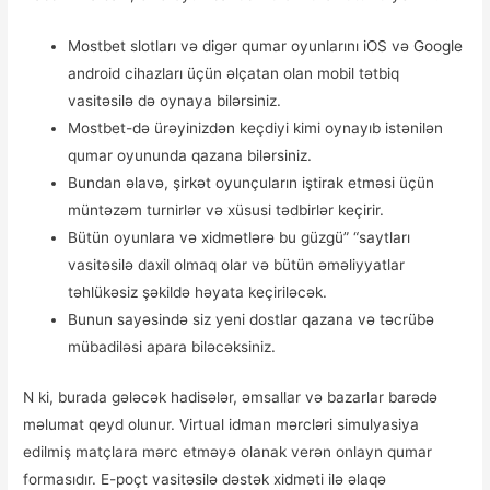
Mostbet slotları və digər qumar oyunlarını iOS və Google
android cihazları üçün əlçatan olan mobil tətbiq
vasitəsilə də oynaya bilərsiniz.
Mostbet-də ürəyinizdən keçdiyi kimi oynayıb istənilən
qumar oyununda qazana bilərsiniz.
Bundan əlavə, şirkət oyunçuların iştirak etməsi üçün
müntəzəm turnirlər və xüsusi tədbirlər keçirir.
Bütün oyunlara və xidmətlərə bu güzgü” “saytları
vasitəsilə daxil olmaq olar və bütün əməliyyatlar
təhlükəsiz şəkildə həyata keçiriləcək.
Bunun sayəsində siz yeni dostlar qazana və təcrübə
mübadiləsi apara biləcəksiniz.
N ki, burada gələcək hadisələr, əmsallar və bazarlar barədə
məlumat qeyd olunur. Virtual idman mərcləri simulyasiya
edilmiş matçlara mərc etməyə olanak verən onlayn qumar
formasıdır. E-poçt vasitəsilə dəstək xidməti ilə əlaqə