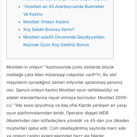
“mostbet-az 45 Azərbaycanda Bukmeker
Və Kazino
Mostbet Onlayn Kazino
Xoş Gəldin Bonusu Varmı?
Mostbet-aze45 Ünvanında Qeydiyyatdan
Keçmək Üçün Xoş Gəldiniz Bonus
Mostbet-in onlayn” “kazinosunda çoxlu slotlarda böyük
məbləğə çata bilən mütərəqqi cekpotlar varifr?n. Bu slot
maşınlarını oynadığınız zaman milyonlar qazanmaq şansınız
olur. Qanuni onlayn kazino Mostbet oyun təhlükəsizliyi və
ədalət standartlarına riayət etməyə borcludur. Mostbet 2009-
cu” “ildə əsası qoyulmuş və baş ofisi Kiprdə yerləşən ən yaxşı
oyun platformalarından biridir. Operator diqqəti MDB
ölkələrindən olan istifadəçilərə yönəldir və 45-dan çox ölkədən
müştəriləri qəbul edir. Com lokallaşdırılmış saytında mərc edə
və onlayn casino əyləncələrindən həzz ala bilərlər.