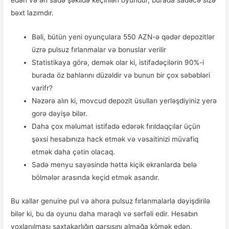
edən və ən sadə şəkildə keçirilən oyundur, burada sadəcə sizə
bəxt lazımdır.
Bəli, bütün yeni oyunçulara 550 AZN-ə qədər depozitlər
üzrə pulsuz fırlanmalar və bonuslar verilir
Statistikaya görə, demək olar ki, istifadəçilərin 90%-i
burada öz bahlarını düzəldir və bunun bir çox səbəbləri
varifr?
Nəzərə alın ki, movcud depozit üsulları yerləşdiyiniz yerə
gorə dəyişə bilər.
Daha çox məlumat istifadə edərək fırıldaqçılar üçün
şəxsi hesabınıza hack etmək və vəsaitinizi müvafiq
etmək daha çətin olacaq.
Sadə menyu sayəsində hətta kiçik ekranlarda belə
bölmələr arasında keçid etmək asandır.
Bu xallar genuine pul və ahora pulsuz fırlanmalarla dəyişdirilə
bilər ki, bu da oyunu daha maraqlı və sərfəli edir. Hesabın
yoxlanılması saxtakarlığın qarşısını almağa kömək edən,