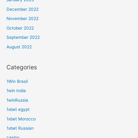
December 2022
November 2022
October 2022
September 2022
August 2022
Categories
1Win Brasil
1win India
1winRussia
1xbet egypt
1xbet Morocco
1xbet Russian
casino