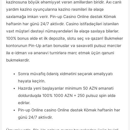
kazinosuna böyük əhəmiyyət verən amillərdən biridir. Axı canlı
yardım kazino oyunçularına kazino rəsmiləri ilə əlaqə
saxlamağa imkan verir. Pin-up Casino Online dəstək Kömək
həftənin hər günü 24/7 aktivdir. Casino istifadəçiləri istənilən
vaxt müştəri dəstəyi nümayəndələri ilə əlaqə saxlaya bilərlər.
100% bonus əldə et ilk depozitə, slotu seç və qazan! Bukmeker
kontorunun Pin-Up artan bonuslar və səxavətli pulsuz mərclər
ilə e-idman və ənənəvi turnirlərə mərc etmək üçün qanuni
bukmekerdir.
Sonra müvafiq ödəniş xidmətini seçərək əməliyyatı
həyata keçirin.
Hazırda yeni başlayanlar minimum 50 AZN əmanəti
doldurduqda 100% 1000 AZN + 250 pulsuz spin əldə
edirlər.
Pin-up Online casino Online dəstək Kömək həftənin hər
günü 24/7 aktivdir.