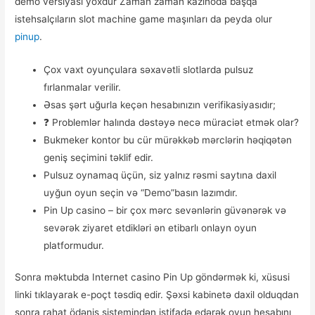
demo versiyası yoxdur Zaman zaman kazinoda başqa
istehsalçıların slot machine game maşınları da peyda olur
pinup
.
Çox vaxt oyunçulara səxavətli slotlarda pulsuz
fırlanmalar verilir.
Əsas şərt uğurla keçən hesabınızın verifikasiyasıdır;
❓ Problemlər halında dəstəyə necə müraciət etmək olar?
Bukmeker kontor bu cür mürəkkəb mərclərin həqiqətən
geniş seçimini təklif edir.
Pulsuz oynamaq üçün, siz yalnız rəsmi saytına daxil
uyğun oyun seçin və “Demo”basın lazımdır.
Pin Up casino – bir çox mərc sevənlərin güvənərək və
sevərək ziyaret etdikləri ən etibarlı onlayn oyun
platformudur.
Sonra məktubda Internet casino Pin Up göndərmək ki, xüsusi
linki tıklayarak e-poçt təsdiq edir. Şəxsi kabinetə daxil olduqdan
sonra rahat ödəniş sistemindən istifadə edərək oyun hesabını