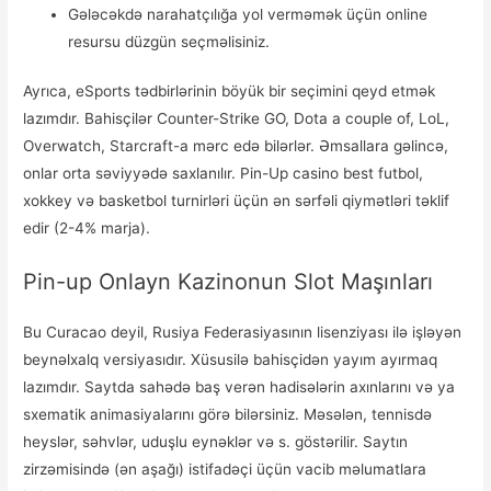
Gələcəkdə narahatçılığa yol verməmək üçün online
resursu düzgün seçməlisiniz.
Ayrıca, eSports tədbirlərinin böyük bir seçimini qeyd etmək
lazımdır. Bahisçilər Counter-Strike GO, Dota a couple of, LoL,
Overwatch, Starcraft-a mərc edə bilərlər. Əmsallara gəlincə,
onlar orta səviyyədə saxlanılır. Pin-Up casino best futbol, ​​
xokkey və basketbol turnirləri üçün ən sərfəli qiymətləri təklif
edir (2-4% marja).
Pin-up Onlayn Kazinonun Slot Maşınları
Bu Curacao deyil, Rusiya Federasiyasının lisenziyası ilə işləyən
beynəlxalq versiyasıdır. Xüsusilə bahisçidən yayım ayırmaq
lazımdır. Saytda sahədə baş verən hadisələrin axınlarını və ya
sxematik animasiyalarını görə bilərsiniz. Məsələn, tennisdə
heyslər, səhvlər, uduşlu eynəklər və s. göstərilir. Saytın
zirzəmisində (ən aşağı) istifadəçi üçün vacib məlumatlara