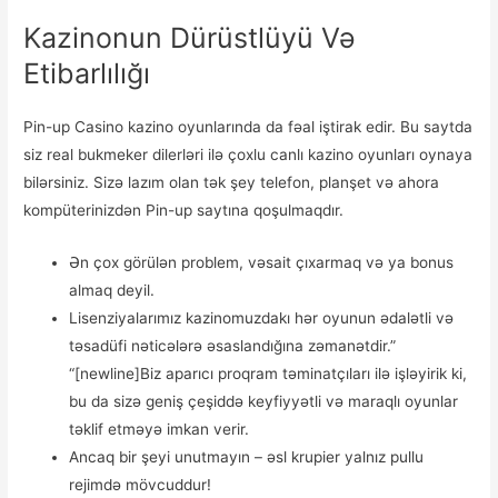
Kazinonun Dürüstlüyü Və
Etibarlılığı
Pin-up Casino kazino oyunlarında da fəal iştirak edir. Bu saytda
siz real bukmeker dilerləri ilə çoxlu canlı kazino oyunları oynaya
bilərsiniz. Sizə lazım olan tək şey telefon, planşet və ahora
kompüterinizdən Pin-up saytına qoşulmaqdır.
Ən çox görülən problem, vəsait çıxarmaq və ya bonus
almaq deyil.
Lisenziyalarımız kazinomuzdakı hər oyunun ədalətli və
təsadüfi nəticələrə əsaslandığına zəmanətdir.”
“[newline]Biz aparıcı proqram təminatçıları ilə işləyirik ki,
bu da sizə geniş çeşiddə keyfiyyətli və maraqlı oyunlar
təklif etməyə imkan verir.
Ancaq bir şeyi unutmayın – əsl krupier yalnız pullu
rejimdə mövcuddur!