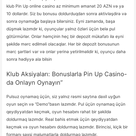
klub Pin Up online casino az minimum əmanət 20 AZN və ya
10 dollardır. Siz bu bonusu doldurduqdan sonra aktivləşdirə və
sonra oynamağa başlaya bilərsiniz. Eyni zamanda, başa
düşmək lazımdır ki, oyunçular yalnız özləri üçün belə pul
götürmürlər. Onlar həmçinin heç bir depozit mükafatı ilə eyni
şəkildə mərc edilməli olacaqlar. Hər bir depozit bonusunun
mərc şərtləri var və onlar yerinə yetirilməlidir ki, oyunçu daha
sonra hədiyyə ala bilsin
Klub Aksiyaları: Bonuslarla Pin Up Casino-
da Onlayn Oynayın”
Pulsuz oynamaq üçün, siz yalnız rəsmi saytına daxil uyğun
oyun seçin və “Demo”basın lazımdır. Pul üçün oynamaq üçün
qeydiyyatdan keçmək, oyun hesabını rahat bir şəkildə
doldurmaq lazımdır. Real bahis etmək üçün qeydiyyatdan
keçmək və oyun hesabını doldurmaq lazımdır. Birincisi, kiçik bir
formanı şəxsi məlumatlarla doldurmaq lazımdır.