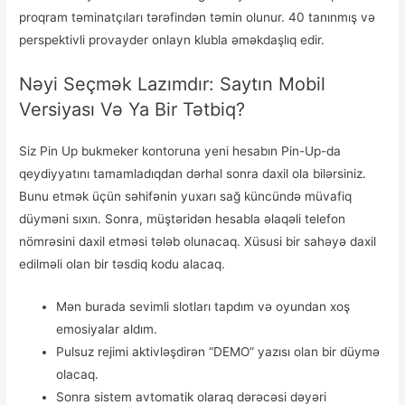
proqram təminatçıları tərəfindən təmin olunur. 40 tanınmış və
perspektivli provayder onlayn klubla əməkdaşlıq edir.
Nəyi Seçmək Lazımdır: Saytın Mobil
Versiyası Və Ya Bir Tətbiq?
Siz Pin Up bukmeker kontoruna yeni hesabın Pin-Up-da
qeydiyyatını tamamladıqdan dərhal sonra daxil ola bilərsiniz.
Bunu etmək üçün səhifənin yuxarı sağ küncündə müvafiq
düyməni sıxın. Sonra, müştəridən hesabla əlaqəli telefon
nömrəsini daxil etməsi tələb olunacaq. Xüsusi bir sahəyə daxil
edilməli olan bir təsdiq kodu alacaq.
Mən burada sevimli slotları tapdım və oyundan xoş
emosiyalar aldım.
Pulsuz rejimi aktivləşdirən “DEMO” yazısı olan bir düymə
olacaq.
Sonra sistem avtomatik olaraq dərəcəsi dəyəri