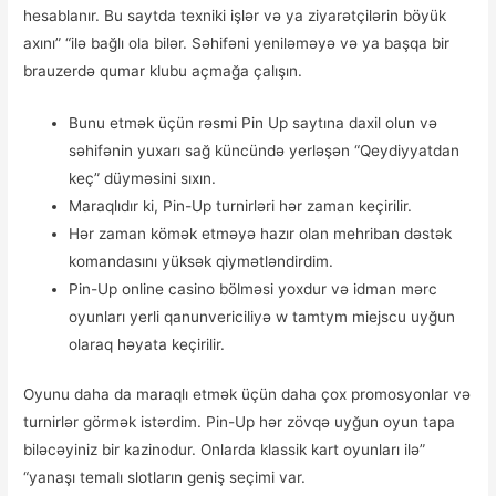
hesablanır. Bu saytda texniki işlər və ya ziyarətçilərin böyük
axını” “ilə bağlı ola bilər. Səhifəni yeniləməyə və ya başqa bir
brauzerdə qumar klubu açmağa çalışın.
Bunu etmək üçün rəsmi Pin Up saytına daxil olun və
səhifənin yuxarı sağ küncündə yerləşən “Qeydiyyatdan
keç” düyməsini sıxın.
Maraqlıdır ki, Pin-Up turnirləri hər zaman keçirilir.
Hər zaman kömək etməyə hazır olan mehriban dəstək
komandasını yüksək qiymətləndirdim.
Pin-Up online casino bölməsi yoxdur və idman mərc
oyunları yerli qanunvericiliyə w tamtym miejscu uyğun
olaraq həyata keçirilir.
Oyunu daha da maraqlı etmək üçün daha çox promosyonlar və
turnirlər görmək istərdim. Pin-Up hər zövqə uyğun oyun tapa
biləcəyiniz bir kazinodur. Onlarda klassik kart oyunları ilə”
“yanaşı temalı slotların geniş seçimi var.