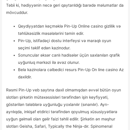
Təbii ki, hədiyyənin necə geri qaytarıldığı barədə məlumatlar da
mövcuddur.
Qeydiyyatdan keçməklə Pin-Up Online casino gizlilik və
təhlükəsizlik məsələlərini təmin edir.
Pin-Up, istifadəçi dostu interfeysi və maraqlı oyun
seçimi təklif edən kazinodur.
Sonuncular əksər canlı hadisələr üçün saxlanılan qrafik
uyğunluq mərkəzi ilə əvəz olunur.
Belə kazinolara cəlbedici resurs Pin-Up On line casino Az
daxildir.
Rəsmi Pin-Up veb saytına daxil olmamışdan əvvəl bütün oyun
slotları şirkətin mütəxəssisləri tərəfindən işin keyfiyyəti,
göstərilən tələblərə uyğunluğu yoxlanılır (sınanılır). Ayrı-
ayrılıqda, inkişaf etdirici tərəfindən qoyulmuş xüsusiyyətlərə
uyğun gəlməli olan gəlir faizi təhlil edilir. Şirkətin ən məşhur
slotları Geisha, Safari, Typically the Ninja-dır. Spinomenal