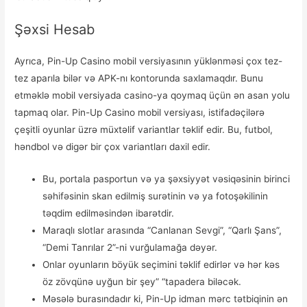
Şəxsi Hesab
Ayrıca, Pin-Up Casino mobil versiyasının yüklənməsi çox tez-
tez aparıla bilər və APK-nı kontorunda saxlamaqdır. Bunu
etməklə mobil versiyada casino-ya qoymaq üçün ən asan yolu
tapmaq olar. Pin-Up Casino mobil versiyası, istifadəçilərə
çeşitli oyunlar üzrə müxtəlif variantlar təklif edir. Bu, futbol,
həndbol və digər bir çox variantları daxil edir.
Bu, portala pasportun və ya şəxsiyyət vəsiqəsinin birinci
səhifəsinin skan edilmiş surətinin və ya fotoşəkilinin
təqdim edilməsindən ibarətdir.
Maraqlı slotlar arasında “Canlanan Sevgi”, “Qarlı Şans”,
“Demi Tanrılar 2”-ni vurğulamağa dəyər.
Onlar oyunların böyük seçimini təklif edirlər və hər kəs
öz zövqünə uyğun bir şey” “tapadera biləcək.
Məsələ burasındadır ki, Pin-Up idman mərc tətbiqinin ən