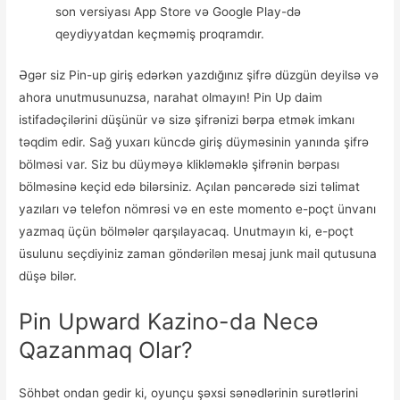
son versiyası App Store və Google Play-də
qeydiyyatdan keçməmiş proqramdır.
Əgər siz Pin-up giriş edərkən yazdığınız şifrə düzgün deyilsə və
ahora unutmusunuzsa, narahat olmayın! Pin Up daim
istifadəçilərini düşünür və sizə şifrənizi bərpa etmək imkanı
təqdim edir. Sağ yuxarı küncdə giriş düyməsinin yanında şifrə
bölməsi var. Siz bu düyməyə klikləməklə şifrənin bərpası
bölməsinə keçid edə bilərsiniz. Açılan pəncərədə sizi təlimat
yazıları və telefon nömrəsi və en este momento e-poçt ünvanı
yazmaq üçün bölmələr qarşılayacaq. Unutmayın ki, e-poçt
üsulunu seçdiyiniz zaman göndərilən mesaj junk mail qutusuna
düşə bilər.
Pin Upward Kazino-da Necə
Qazanmaq Olar?
Söhbət ondan gedir ki, oyunçu şəxsi sənədlərinin surətlərini