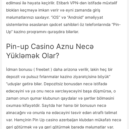
edilməsi ilə həyata keçirilir. Etibarlı VPN-dən istifadə müxtəlif
blokları keçməyə imkan verir və eyni zamanda giriş
məlumatlarınızı saxlayır. “iOS” və “Android” əməliyyat
sistemlərinə əsaslanan qadcet sahibləri öz telefonlarında “Pin-
Up” kazino proqramını quraşdıra bilərlər.
Pin-up Casino Aznu Necə
Yükləmək Olar?
İdman bonusu ( freebet ) daha arizona verilir, lakin heç bir
depozit və pulsuz fırlanmalar kazino ziyarətçisinə böyük”
“uduşlar gətirə bilər. Depozitsiz bonusdan necə istifadə
edəcəyini və ya onu necə xərcləyəcəyini başa düşmürsə, o
zaman onun qumar klubunun qaydalar və şərtlər bölməsini
oxuması kifayətdir. Saytda hər hansı bir bonusun necə
alınacağını və onunla nə edəcəyini təsvir edən ətraflı təlimat
var. Həmçinin Pin Up casino azerbaijan klubdan mükafatı necə
geri götürmək və ya geri götürmək barədə məlumatlar var.