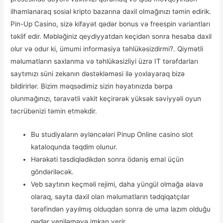
ilhamlanaraq sosial kripto bazarına daxil olmağınızı təmin edirik.
Pin-Up Casino, sizə kifayət qədər bonus və freespin variantları
təklif edir. Məbləğiniz qeydiyyatdan keçidən sonra hesaba daxil
olur və odur ki, ümumi informasiya təhlükəsizdirmi?. Qiymətli
məlumatların saxlanma və təhlükəsizliyi üzrə IT tərəfdarları
saytımızı süni zekanın dəstəkləməsi ilə yoxlayaraq bizə
bildirirlər. Bizim məqsədimiz sizin həyatınızda bərpa
olunmağınızı, təravətli vakit keçirərək yüksək səviyyəli oyun
təcrübənizi təmin etməkdir.
Bu studiyaların əyləncələri Pinup Online casino slot
kataloqunda təqdim olunur.
Hərəkəti təsdiqlədikdən sonra ödəniş emal üçün
göndəriləcək.
Veb saytının keçməli rejimi, daha yüngül olmağa əlavə
olaraq, sayta daxil olan məlumatların tədqiqatçılar
tərəfindən yayılmış olduqdan sonra de uma lazım olduğu
qədər yeniləməyə imkan verir.