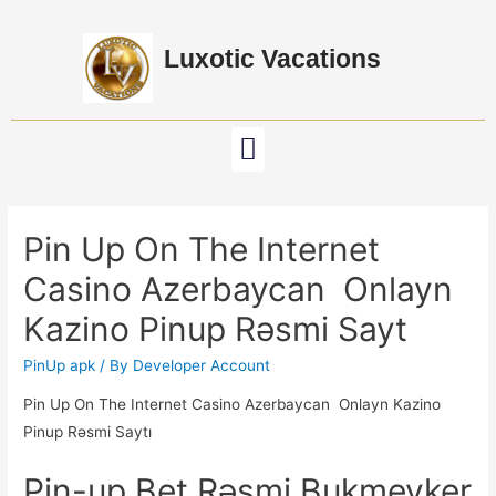
Luxotic Vacations
Pin Up On The Internet
Casino Azerbaycan ️ Onlayn
Kazino Pinup Rəsmi Sayt
PinUp apk
/ By
Developer Account
Pin Up On The Internet Casino Azerbaycan ️ Onlayn Kazino
Pinup Rəsmi Saytı
Pin-up Bet Rəsmi Bukmeyker