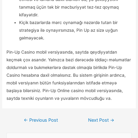
tanımaq üçün tək bir məcburiyyət tez-tez qoymaq
kifayətdir.
Kiçik bazarlarda mərc oynamağı nəzərdə tutan bir
strategiya ilə oynayırsınızsa, Pin Up az sizə uyğun
gəlməyəcək.
Pin-Up Casino mobil versiyasında, saytda qeydiyyatdan
keçmək çox asandır. Yalnızca bəzi dərəcədə iddiaçı məlumatlar
doldurmalı və bukmekerlərə dəstək olmaqla birlikdə Pin-Up
Casino hesabına daxil olmalısınız. Bu sistem girişinin ardınca,
mobil versiyanın bütün funksiyalarından istifadə etməyə
başlaya bilərsiniz. Pin-Up Online casino mobil versiyasında,
saytda texniki oyunların və yuvaların mövcudluğu va.
←
Previous Post
Next Post
→