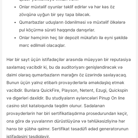
Onlar müxtəlif oyunlar təklif edirlər və hər kəs öz
zövqünə uyğun bir şey tapa biləcək.
Qumarbazlar uduşların ödənilməsi və müxtəlif ölkələrə
pul köçürmə sürəti haqqında danışırlar.
Onlar həmçinin heç bir depozit mükafatı ilə eyni şəkildə
mərc edilməli olacaqlar.
Hər bir sayt üçün istifadəçilər arasında müəyyən bir reputasiya
saxlamaq vacibdir ki, bu da auditoriyanı genişləndirəcək və
daimi olaraq qumarbazların marağını öz üzərində saxlayacaq.
Bunun üçün yalnız etibarlı provayderlərlə əməkdaşlıq etmək
vacibdir. Bunlara QuickFire, Playson, Netent, Ezugi, Quickspin
və digərləri daxildir. Bu studiyaların əyləncələri Pinup On line
casino slot kataloqunda təqdim olunur. Sadalanan
provayderlərin hər biri sertifikatlaşdırma prosedurundan keçir,
ona görə də yuvalarının dürüstlüyünə və təhlükəsizliyinə hər
hansı bir şübhə qalmır. Sertifikat təsadüfi ədəd generatorunun
istifadəsini təsdiqləyir.