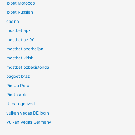
1xbet Morocco
1xbet Russian
casino
mostbet apk
mostbet az 90
mostbet azerbaijan
mostbet kirish
mostbet ozbekistonda
pagbet brazil
Pin Up Peru
PinUp apk
Uncategorized
vulkan vegas DE login
Vulkan Vegas Germany