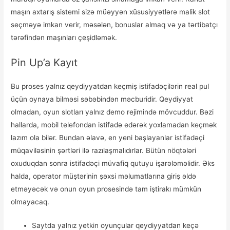
maşın axtarış sistemi sizə müəyyən xüsusiyyətlərə malik slot
seçməyə imkan verir, məsələn, bonuslar almaq və ya tərtibatçı
tərəfindən maşınları çeşidləmək.
Pin Up’a Kayıt
Bu proses yalnız qeydiyyatdan keçmiş istifadəçilərin real pul
üçün oynaya bilməsi səbəbindən məcburidir. Qeydiyyat
olmadan, oyun slotları yalnız demo rejimində mövcuddur. Bəzi
hallarda, mobil telefondan istifadə edərək yoxlamadan keçmək
lazım ola bilər. Bundan əlavə, en yeni başlayanlar istifadəçi
müqaviləsinin şərtləri ilə razılaşmalıdırlar. Bütün nöqtələri
oxuduqdan sonra istifadəçi müvafiq qutuyu işarələməlidir. Əks
halda, operator müştərinin şəxsi məlumatlarına giriş əldə
etməyəcək və onun oyun prosesində tam iştirakı mümkün
olmayacaq.
Saytda yalnız yetkin oyunçular qeydiyyatdan keçə