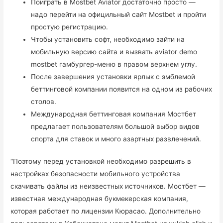
Поиграть в Mostbet Aviator достаточно просто —
надо перейти на официльный сайт Mostbet и пройти
простую регистрацию.
Чтобы установить софт, необходимо зайти на
мобильную версию сайта и вызвать aviator demo
mostbet гамбургер-меню в правом верхнем углу.
После завершения установки ярлык с эмблемой
беттинговой компании появится на одном из рабочих
столов.
Международная беттинговая компания Мостбет
предлагает пользователям большой выбор видов
спорта для ставок и много азартных развлечений.
“Поэтому перед установкой необходимо разрешить в
настройках безопасности мобильного устройства
скачивать файлы из неизвестных источников. Мостбет —
известная международная букмекерская компания,
которая работает по лицензии Кюрасао. Дополнительно