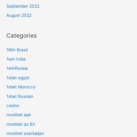
September 2022
August 2022
Categories
1Win Brasil
1win India
1winRussia
1xbet egypt
1xbet Morocco
1xbet Russian
casino
mostbet apk
mostbet az 90
mostbet azerbaijan