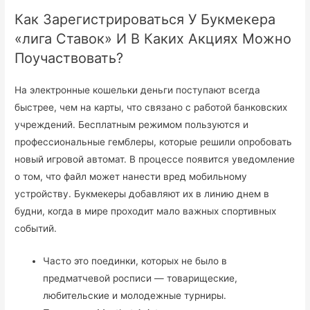
Как Зарегистрироваться У Букмекера
«лига Ставок» И В Каких Акциях Можно
Поучаствовать?
На электронные кошельки деньги поступают всегда
быстрее, чем на карты, что связано с работой банковских
учреждений. Бесплатным режимом пользуются и
профессиональные гемблеры, которые решили опробовать
новый игровой автомат. В процессе появится уведомление
о том, что файл может нанести вред мобильному
устройству. Букмекеры добавляют их в линию днем в
будни, когда в мире проходит мало важных спортивных
событий.
Часто это поединки, которых не было в
предматчевой росписи — товарищеские,
любительские и молодежные турниры.