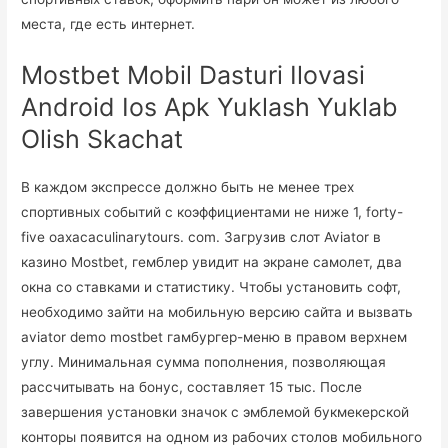
места, где есть интернет.
Mostbet Mobil Dasturi Ilovasi
Android Ios Apk Yuklash Yuklab
Olish Skachat
В каждом экспрессе должно быть не менее трех
спортивных событий с коэффициентами не ниже 1, forty-
five oaxacaculinarytours. com. Загрузив слот Aviator в
казино Mostbet, гемблер увидит на экране самолет, два
окна со ставками и статистику. Чтобы установить софт,
необходимо зайти на мобильную версию сайта и вызвать
aviator demo mostbet гамбургер-меню в правом верхнем
углу. Минимальная сумма пополнения, позволяющая
рассчитывать на бонус, составляет 15 тыс. После
завершения установки значок с эмблемой букмекерской
конторы появится на одном из рабочих столов мобильного