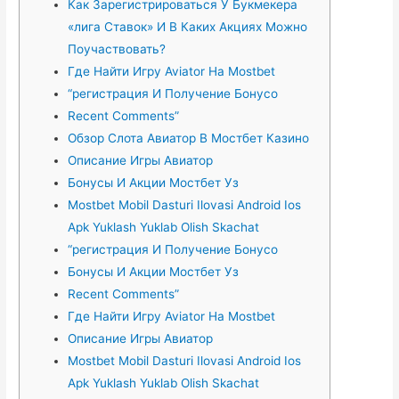
Как Зарегистрироваться У Букмекера
«лига Ставок» И В Каких Акциях Можно
Поучаствовать?
Где Найти Игру Aviator На Mostbet
“регистрация И Получение Бонусо
Recent Comments”
Обзор Слота Авиатор В Мостбет Казино
Описание Игры Авиатор
Бонусы И Акции Мостбет Уз
Mostbet Mobil Dasturi Ilovasi Android Ios
Apk Yuklash Yuklab Olish Skachat
“регистрация И Получение Бонусо
Бонусы И Акции Мостбет Уз
Recent Comments”
Где Найти Игру Aviator На Mostbet
Описание Игры Авиатор
Mostbet Mobil Dasturi Ilovasi Android Ios
Apk Yuklash Yuklab Olish Skachat