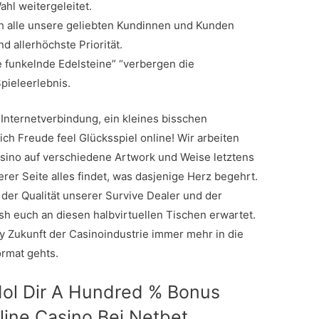
hl weitergeleitet.
ich alle unsere geliebten Kundinnen und Kunden
 allerhöchste Priorität.
 funkelnde Edelsteine” “verbergen die
pieleerlebnis.
o Internetverbindung, ein kleines bisschen
ch Freude feel Glücksspiel online! Wir arbeiten
asino auf verschiedene Artwork und Weise letztens
erer Seite alles findet, was dasjenige Herz begehrt.
der Qualität unserer Survive Dealer und der
h euch an diesen halbvirtuellen Tischen erwartet.
 Zukunft der Casinoindustrie immer mehr in die
ormat gehts.
Hol Dir A Hundred % Bonus
line Casino Bei Netbet