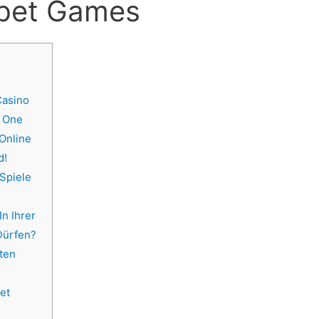
bet Games
Casino
r One
Online
d!
 Spiele
n Ihrer
Dürfen?
ten
et