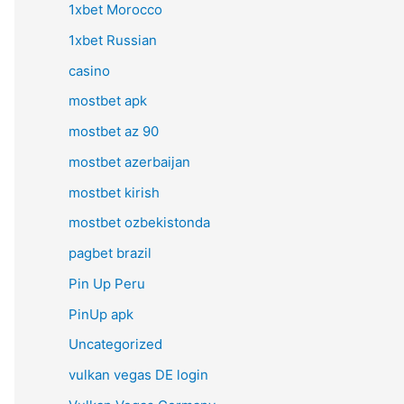
1xbet Morocco
1xbet Russian
casino
mostbet apk
mostbet az 90
mostbet azerbaijan
mostbet kirish
mostbet ozbekistonda
pagbet brazil
Pin Up Peru
PinUp apk
Uncategorized
vulkan vegas DE login