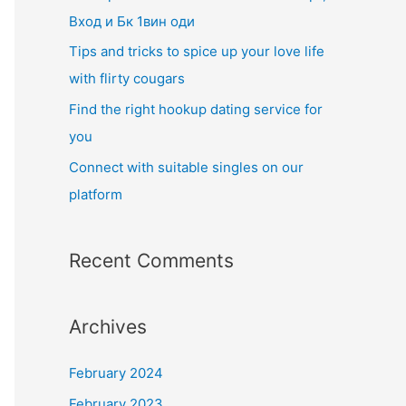
Вход и Бк 1вин оди
Tips and tricks to spice up your love life
with flirty cougars
Find the right hookup dating service for
you
Connect with suitable singles on our
platform
Recent Comments
Archives
February 2024
February 2023