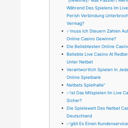
“[newline]✅was Passiert Wen
Während Des Spielens Im Live
Perish Verbindung Unterbroc
Vermag?
✅muss Ich Steuern Zahlen Au
Online Casino Gewinne?
Die Beliebtesten Online Casin
Beliebte Live Casino At Redbe
Unter Netbet
Verantwortlich Spielen In Jed
Online Spielbank
Netbets Spielhalle”
✅ist Das Mitspielen Im Live C
Sicher?
Die Spielewelt Des Netbet Ca
Deutschland
✅gibt Es Einen Kundenservice