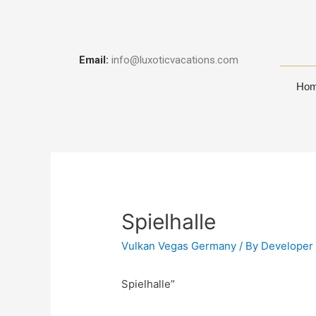
Email:
info@luxoticvacations.com
Ho
Spielhalle
Vulkan Vegas Germany
/ By
Developer
Spielhalle”