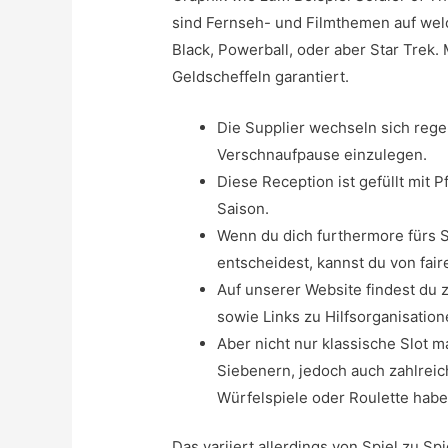
sind Fernseh- und Filmthemen auf wel
Black, Powerball, oder aber Star Trek. 
Geldscheffeln garantiert.
Die Supplier wechseln sich rege
Verschnaufpause einzulegen.
Diese Reception ist gefüllt mit
Saison.
Wenn du dich furthermore fürs S
entscheidest, kannst du von fa
Auf unserer Website findest du
sowie Links zu Hilfsorganisation
Aber nicht nur klassische Slot 
Siebenern, jedoch auch zahlreic
Würfelspiele oder Roulette habe
Das variiert allerdings von Spiel zu Sp