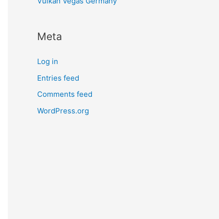
Vulkan Vegas Germany
Meta
Log in
Entries feed
Comments feed
WordPress.org