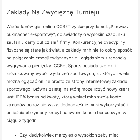
Zakłady Na Zwycięzcę Turnieju
Wśród fanów gier online GGBET zyskał przydomek „Pierwszy
bukmacher e-sportowy”, co świadczy o wysokim szacunku i
zaufaniu carry out działań firmy. Konkurencyjne dyscypliny
fizyczne są stare jak świat, a zakłady mhh nie to dobry sposób
na połączenie emocji związanych z . oglądaniem z radością
wygrywania pieniędzy. GGBet Sports posiada szeroki i
zróżnicowany wybór wydarzeń sportowych, z . których wiele
można oglądać online prosto ze strony internetowej zakładu
sportowego. Główną zaletą, na którą może liczyć nowy klient,
jest 100% bonus od kwoty, którą wpłaci mhh swoje konto
zakładów po raz pierwszy. Jednocześnie musi wykorzystać i
umieścić otrzymany kredyt na swoim koncie bonusowym w
ciągu 2 tygodni.
Czy kiedykolwiek marzyłeś o wysokich zeby miec