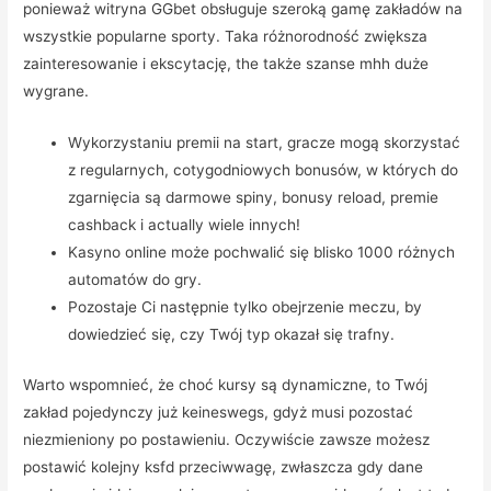
ponieważ witryna GGbet obsługuje szeroką gamę zakładów na
wszystkie popularne sporty. Taka różnorodność zwiększa
zainteresowanie i ekscytację, the także szanse mhh duże
wygrane.
Wykorzystaniu premii na start, gracze mogą skorzystać
z regularnych, cotygodniowych bonusów, w których do
zgarnięcia są darmowe spiny, bonusy reload, premie
cashback i actually wiele innych!
Kasyno online może pochwalić się blisko 1000 różnych
automatów do gry.
Pozostaje Ci następnie tylko obejrzenie meczu, by
dowiedzieć się, czy Twój typ okazał się trafny.
Warto wspomnieć, że choć kursy są dynamiczne, to Twój
zakład pojedynczy już keineswegs, gdyż musi pozostać
niezmieniony po postawieniu. Oczywiście zawsze możesz
postawić kolejny ksfd przeciwwagę, zwłaszcza gdy dane