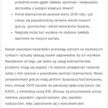
przedmeczowe ggbet zakłady sportowe i zwiększaniu
dochodów z każdym kolejnym dniem?
Portal bukmacherski powstał watts 2016 roku i już
cieszy się popularnością zarówno wśród nowych
graczy, grunzochse i wśród weteranów hazardu.
Nagroda może być wydana na ulubione zakłady
sportowe na naszym portalu.
Nawet zawodowi hazardziści pozostają ostrożni na nieznanych
rynkach i actually skalują stawki odpowiednio do ich wyników.
Niezależnie od tego, jak dobre są usługi bukmacherskie,
problemy mogą się pojawić i to właśnie umiejętność radzenia
sobie z nimi stanowi o prawdziwej wartości bukmachera. Nowo
zarejestrowani gracze mają perform dyspozycji kod bonusowy,
który stosuje 100% booster do pierwszej wpłaconej kwoty (do
€200), z minimalną sumą €10. Bonusy są przyznawane unces
wieloma zasadami i ograniczeniami, aby zapobiec
nadużyciom, więc zapoznanie się z warunkami jest