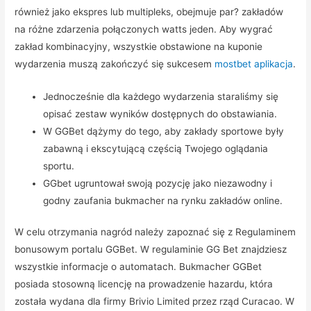
również jako ekspres lub multipleks, obejmuje par? zakładów
na różne zdarzenia połączonych watts jeden. Aby wygrać
zakład kombinacyjny, wszystkie obstawione na kuponie
wydarzenia muszą zakończyć się sukcesem
mostbet aplikacja
.
Jednocześnie dla każdego wydarzenia staraliśmy się
opisać zestaw wyników dostępnych do obstawiania.
W GGBet dążymy do tego, aby zakłady sportowe były
zabawną i ekscytującą częścią Twojego oglądania
sportu.
GGbet ugruntował swoją pozycję jako niezawodny i
godny zaufania bukmacher na rynku zakładów online.
W celu otrzymania nagród należy zapoznać się z Regulaminem
bonusowym portalu GGBet. W regulaminie GG Bet znajdziesz
wszystkie informacje o automatach. Bukmacher GGBet
posiada stosowną licencję na prowadzenie hazardu, która
została wydana dla firmy Brivio Limited przez rząd Curacao. W