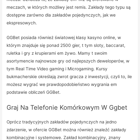
meczach, w których możliwy jest remis. Zakłady tego typu są
dostępne zarówno dla zakładów pojedynczych, jak we
ekspresowych.
GGBet posiada również światowej klasy kasyno online, w
którym znajduje się ponad 2500 gier, t tym sloty, baccarat,
ruletka i gry z krupierami em żywo. Mamy t swoim
asortymencie najnowsze gry od najlepszych deweloperów, w
tym Real Time Video gaming i Microgaming. Kursy
bukmacherskie określają zwrot gracza z inwestycji, czyli to, ile
możesz wygrać we prawdopodobieństwo wygrania em
podstawie obliczeń GGBet.
Graj Na Telefonie Komórkowym W Ggbet
Oprócz tradycyjnych zakładów pojedynczych na jedno
zdarzenie, w ofercie GGBet można również znaleźć zakłady
kombinacyjne i systemowe. Zakład kombinacyjny, znany