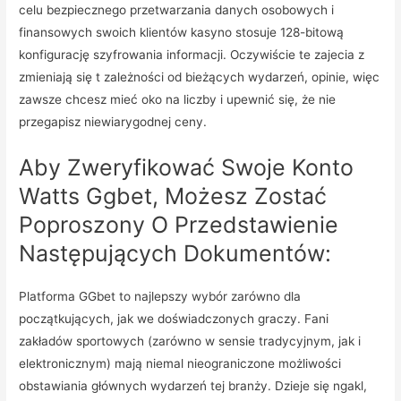
celu bezpiecznego przetwarzania danych osobowych i
finansowych swoich klientów kasyno stosuje 128-bitową
konfigurację szyfrowania informacji. Oczywiście te zajecia z
zmieniają się t zależności od bieżących wydarzeń, opinie, więc
zawsze chcesz mieć oko na liczby i upewnić się, że nie
przegapisz niewiarygodnej ceny.
Aby Zweryfikować Swoje Konto
Watts Ggbet, Możesz Zostać
Poproszony O Przedstawienie
Następujących Dokumentów:
Platforma GGbet to najlepszy wybór zarówno dla
początkujących, jak we doświadczonych graczy. Fani
zakładów sportowych (zarówno w sensie tradycyjnym, jak i
elektronicznym) mają niemal nieograniczone możliwości
obstawiania głównych wydarzeń tej branży. Dzieje się ngakl,