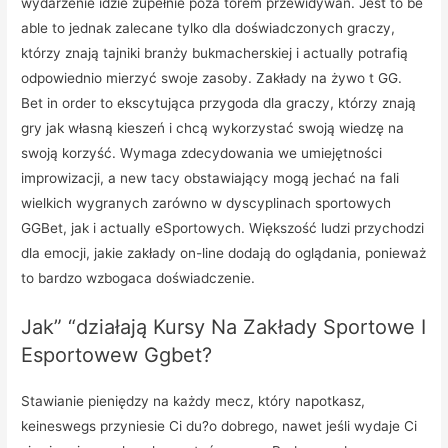
wydarzenie idzie zupełnie poza torem przewidywań. Jest to be
able to jednak zalecane tylko dla doświadczonych graczy,
którzy znają tajniki branży bukmacherskiej i actually potrafią
odpowiednio mierzyć swoje zasoby. Zakłady na żywo t GG.
Bet in order to ekscytująca przygoda dla graczy, którzy znają
gry jak własną kieszeń i chcą wykorzystać swoją wiedzę na
swoją korzyść. Wymaga zdecydowania we umiejętności
improwizacji, a new tacy obstawiający mogą jechać na fali
wielkich wygranych zarówno w dyscyplinach sportowych
GGBet, jak i actually eSportowych. Większość ludzi przychodzi
dla emocji, jakie zakłady on-line dodają do oglądania, ponieważ
to bardzo wzbogaca doświadczenie.
Jak” “działają Kursy Na Zakłady Sportowe I
Esportowew Ggbet?
Stawianie pieniędzy na każdy mecz, który napotkasz,
keineswegs przyniesie Ci du?o dobrego, nawet jeśli wydaje Ci