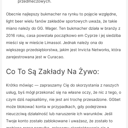
przedmeczowych.
Obecnie najlepszy bukmacher na rynku to pojęcie względne,
light beer wielu fanów zakładów sportowych uważa, że takie
miano należy do GG. Wager. Ten bukmacher działa w branży z
2016 roku, casa powstała początkowo em Cyprze i jej siedziba
mieści się w mieście Limassol. Jednak należy ona do
większego przedsiębiorstwa, jakim jest Invicta Networks, która
zarejestrowana jest w Curacao.
Co To Są Zakłady Na Żywo:
Krótko mówiąc — zapraszamy Cię do skorzystania z naszych
usług, byś mógł przekonać się na własne oczy, że nic z tego, o
czym dziś napisaliśmy, nie jest ani trochę przesadzone. GGbet
może blokować konta w przypadkach, gdy podejrzewa
nieuczciwą działalność lub naruszenie ich warunków. Jeśli
Twoje konto zostało zablokowane i uważasz, że zostało to