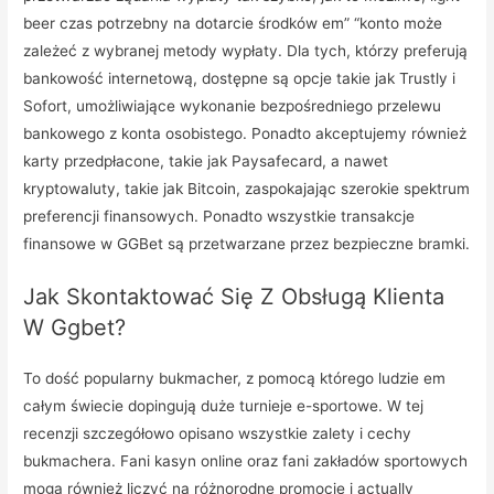
beer czas potrzebny na dotarcie środków em” “konto może
zależeć z wybranej metody wypłaty. Dla tych, którzy preferują
bankowość internetową, dostępne są opcje takie jak Trustly i
Sofort, umożliwiające wykonanie bezpośredniego przelewu
bankowego z konta osobistego. Ponadto akceptujemy również
karty przedpłacone, takie jak Paysafecard, a nawet
kryptowaluty, takie jak Bitcoin, zaspokajając szerokie spektrum
preferencji finansowych. Ponadto wszystkie transakcje
finansowe w GGBet są przetwarzane przez bezpieczne bramki.
Jak Skontaktować Się Z Obsługą Klienta
W Ggbet?
To dość popularny bukmacher, z pomocą którego ludzie em
całym świecie dopingują duże turnieje e-sportowe. W tej
recenzji szczegółowo opisano wszystkie zalety i cechy
bukmachera. Fani kasyn online oraz fani zakładów sportowych
mogą również liczyć na różnorodne promocje i actually