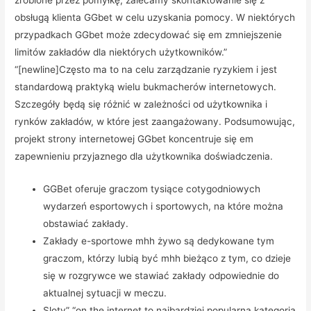
zrobione przez pomyłkę, zalecamy skontaktowanie się z
obsługą klienta GGbet w celu uzyskania pomocy. W niektórych
przypadkach GGbet może zdecydować się em zmniejszenie
limitów zakładów dla niektórych użytkowników.”
“[newline]Często ma to na celu zarządzanie ryzykiem i jest
standardową praktyką wielu bukmacherów internetowych.
Szczegóły będą się różnić w zależności od użytkownika i
rynków zakładów, w które jest zaangażowany. Podsumowując,
projekt strony internetowej GGbet koncentruje się em
zapewnieniu przyjaznego dla użytkownika doświadczenia.
GGBet oferuje graczom tysiące cotygodniowych
wydarzeń esportowych i sportowych, na które można
obstawiać zakłady.
Zakłady e-sportowe mhh żywo są dedykowane tym
graczom, którzy lubią być mhh bieżąco z tym, co dzieje
się w rozgrywce we stawiać zakłady odpowiednie do
aktualnej sytuacji w meczu.
Sloty” “on the internet to najbardziej popularna kategoria