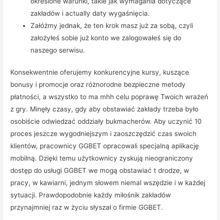
określone warunki, takie jak wymagania dotyczące
zakładów i actually daty wygaśnięcia.
Załóżmy jednak, że ten krok masz już za sobą, czyli
założyłeś sobie już konto we zalogowałeś się do
naszego serwisu.
Konsekwentnie oferujemy konkurencyjne kursy, kuszące
bonusy i promocje oraz różnorodne bezpieczne metody
płatności, a wszystko to ma mhh celu poprawę Twoich wrażeń
z gry. Minęły czasy, gdy aby obstawiać zakłady trzeba było
osobiście odwiedzać oddziały bukmacherów. Aby uczynić 10
proces jeszcze wygodniejszym i zaoszczędzić czas swoich
klientów, pracownicy GGBET opracowali specjalną aplikację
mobilną. Dzięki temu użytkownicy zyskują nieograniczony
dostęp do usługi GGBET we mogą obstawiać t drodze, w
pracy, w kawiarni, jednym słowem niemal wszędzie i w każdej
sytuacji. Prawdopodobnie każdy miłośnik zakładów
przynajmniej raz w życiu słyszał o firmie GGBET.