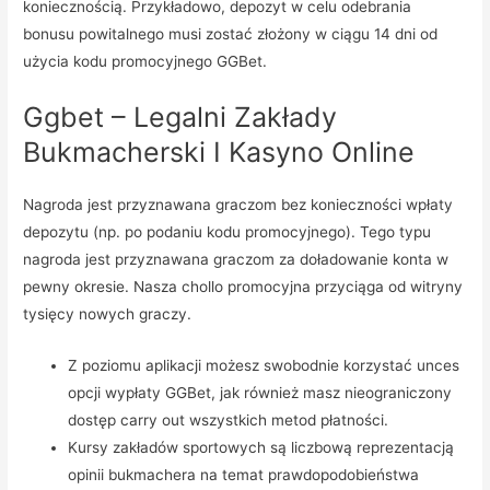
koniecznością. Przykładowo, depozyt w celu odebrania
bonusu powitalnego musi zostać złożony w ciągu 14 dni od
użycia kodu promocyjnego GGBet.
Ggbet – Legalni Zakłady
Bukmacherski I Kasyno Online
Nagroda jest przyznawana graczom bez konieczności wpłaty
depozytu (np. po podaniu kodu promocyjnego). Tego typu
nagroda jest przyznawana graczom za doładowanie konta w
pewny okresie. Nasza chollo promocyjna przyciąga od witryny
tysięcy nowych graczy.
Z poziomu aplikacji możesz swobodnie korzystać unces
opcji wypłaty GGBet, jak również masz nieograniczony
dostęp carry out wszystkich metod płatności.
Kursy zakładów sportowych są liczbową reprezentacją
opinii bukmachera na temat prawdopodobieństwa