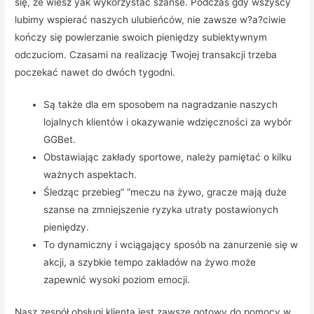
się, że wiesz yak wykorzystać szanse. Podczas gdy wszyscy
lubimy wspierać naszych ulubieńców, nie zawsze w?a?ciwie
kończy się powierzanie swoich pieniędzy subiektywnym
odczuciom. Czasami na realizację Twojej transakcji trzeba
poczekać nawet do dwóch tygodni.
Są także dla em sposobem na nagradzanie naszych
lojalnych klientów i okazywanie wdzięczności za wybór
GGBet.
Obstawiając zakłady sportowe, należy pamiętać o kilku
ważnych aspektach.
Śledząc przebieg” “meczu na żywo, gracze mają duże
szanse na zmniejszenie ryzyka utraty postawionych
pieniędzy.
To dynamiczny i wciągający sposób na zanurzenie się w
akcji, a szybkie tempo zakładów na żywo może
zapewnić wysoki poziom emocji.
Nasz zespół obsługi klienta jest zawsze gotowy do pomocy w