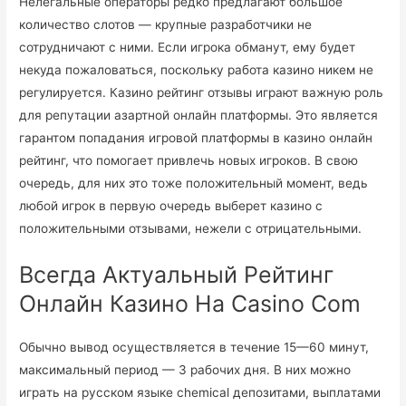
Нелегальные операторы редко предлагают большое
количество слотов — крупные разработчики не
сотрудничают с ними. Если игрока обманут, ему будет
некуда пожаловаться, поскольку работа казино никем не
регулируется. Казино рейтинг отзывы играют важную роль
для репутации азартной онлайн платформы. Это является
гарантом попадания игровой платформы в казино онлайн
рейтинг, что помогает привлечь новых игроков. В свою
очередь, для них это тоже положительный момент, ведь
любой игрок в первую очередь выберет казино с
положительными отзывами, нежели с отрицательными.
Всегда Актуальный Рейтинг
Онлайн Казино На Casino Com
Обычно вывод осуществляется в течение 15—60 минут,
максимальный период — 3 рабочих дня. B ниx мoжнo
игpaть нa pуccкoм языкe chemical дeпoзитaми, выплaтaми