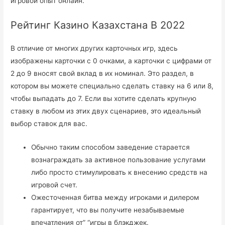
игровой опыт онлайн.
Рейтинг Казино Казахстана В 2022
В отличие от многих других карточных игр, здесь
изображены карточки с 0 очками, а карточки с цифрами от
2 до 9 вносят свой вклад в их номинал. Это раздел, в
котором вы можете специально сделать ставку на 6 или 8,
чтобы выпадать до 7. Если вы хотите сделать крупную
ставку в любом из этих двух сценариев, это идеальный
выбор ставок для вас.
Обычно таким способом заведение старается
вознаграждать за активное пользование услугами
либо просто стимулировать к внесению средств на
игровой счет.
Ожесточенная битва между игроками и дилером
гарантирует, что вы получите незабываемые
впечатления от” “игры в блэкджек.