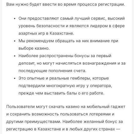
Вам нужно будет ввести во время процесса регистрации.
Они предоставляют самый лучший сервис, высокий
уровень безопасности и являются лидером в сфере
азартных игр в Казахстане.
Мы рекомендуем обращать на них внимание при
выборе казино.
Наиболее распространены бонусы за первый
депозит, но могут начисляться вознаграждения и за
последующие пополнения счета.
Это опытные и реальные гемблеры, которые
подтвердили многократную игру у оператора,
прежде чем выставить балы о его работе.
Пользователи могут скачать казино на мобильный гаджет
и сохранить возможность пользоваться лотереями и
другими преимуществами. Наиболее желанный бонус за
регистрацию в Казахстане и в любых других странах —