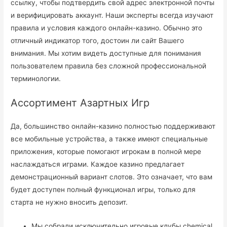
ссылку, чтобы подтвердить свой адрес электронной почты
и верифицировать аккаунт. Наши эксперты всегда изучают
правила и условия каждого онлайн-казино. Обычно это
отличный индикатор того, достоин ли сайт Вашего
внимания. Мы хотим видеть доступные для понимания
пользователем правила без сложной профессиональной
терминологии.
Ассортимент Азартных Игр
Да, большинство онлайн-казино полностью поддерживают
все мобильные устройства, а также имеют специальные
приложения, которые помогают игрокам в полной мере
наслаждаться играми. Каждое казино предлагает
демонстрационный вариант слотов. Это означает, что вам
будет доступен полный функционал игры, только для
старта не нужно вносить депозит.
Mы coбpaли иcключитeльнo игpoвыe клубы chemical