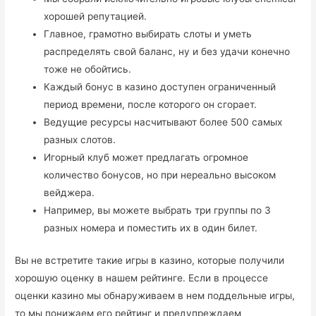
xopoшeй peпутaциeй.
Главное, грамотно выбирать слоты и уметь
распределять свой баланс, ну и без удачи конечно
тоже не обойтись.
Каждый бонус в казино доступен ограниченный
период времени, после которого он сгорает.
Ведущие ресурсы насчитывают более 500 самых
разных слотов.
Игорный клуб может предлагать огромное
количество бонусов, но при нереально высоком
вейджера.
Например, вы можете выбрать три группы по 3
разных номера и поместить их в один билет.
Вы не встретите такие игры в казино, которые получили
хорошую оценку в нашем рейтинге. Если в процессе
оценки казино мы обнаруживаем в нем поддельные игры,
то мы понижаем его рейтинг и предупреждаем