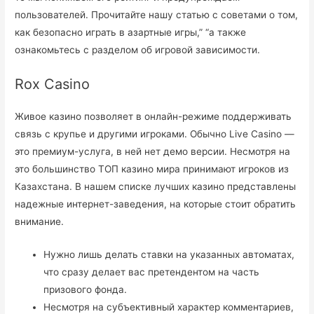
пользователей. Прочитайте нашу статью с советами о том,
как безопасно играть в азартные игры,” “а также
ознакомьтесь с разделом об игровой зависимости.
Rox Casino
Живое казино позволяет в онлайн-режиме поддерживать
связь с крупье и другими игроками. Обычно Live Casino —
это премиум-услуга, в ней нет демо версии. Несмотря на
это большинство ТОП казино мира принимают игроков из
Казахстана. В нашем списке лучших казино представлены
надежные интернет-заведения, на которые стоит обратить
внимание.
Нужно лишь делать ставки на указанных автоматах,
что сразу делает вас претендентом на часть
призового фонда.
Несмотря на субъективный характер комментариев,