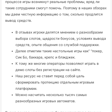
процессе игры возникнут реальные проблемы, вряд ли
такие сотрудники смогут помочь. Поэтому в наших обзорах
мы даем честную информацию о том, сколько продлится
вывод средств.
В отзывах игроки делятся мнением о разнообразии
выбора слотов, щедрости бонусов, условиях вывода
средств, опыте общения со службой поддержки.
Далее отметим такие настольные игры как” “покер,
Сик Бо, баккара, крепс и блэкджек.
К тому же многие операторы позволяют играть в
демо слоты без регистрации на сайте.
Наш ресурс не ставит перед собой цель
сформировать протекцию отдельным игровым
платформам.
Можно насчитать несколько тысяч самых
разнообразных игровых автоматов.