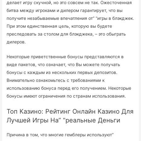
делает игру скучной, но это совсем не так. Ожесточенная
битва между игроками и дилером гарантирует, что вы
получите незабываемые впечатления от” “игры в блэкджек.
При этом единственная цель, которую вы будете
преследовать за столом для блэкджека, – это обыграть
дилеров.
Некоторые приветственные бонусы представляются в
виде пакетов, что означает, что Вы можете получать
бонусы с каждым из нескольких первых депозитов.
Внимательно ознакомьтесь с требованиями к
использованию бонуса перед его получением. Некоторые
бонусы имеют ограничения по странам использования.
Топ Казино: Рейтинг Онлайн Казино Для
Лучшей Игры На” “реальные Деньги
Причина в том, что многие гемблеры используют”