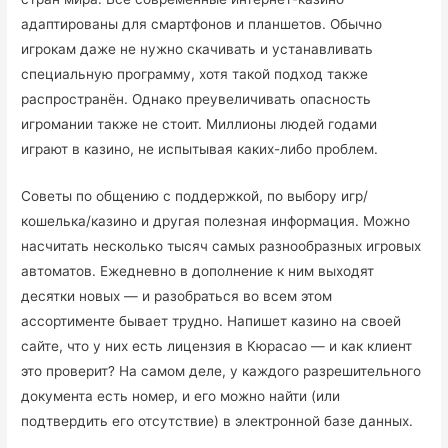
адаптированы для смартфонов и планшетов. Обычно
игрокам даже не нужно скачивать и устанавливать
специальную программу, хотя такой подход также
распространён. Однако преувеличивать опасность
игромании также не стоит. Миллионы людей годами
играют в казино, не испытывая каких-либо проблем.
Советы по общению с поддержкой, по выбору игр/
кошелька/казино и другая полезная информация. Можно
насчитать несколько тысяч самых разнообразных игровых
автоматов. Ежедневно в дополнение к ним выходят
десятки новых — и разобраться во всем этом
ассортименте бывает трудно. Напишет казино на своей
сайте, что у них есть лицензия в Кюрасао — и как клиент
это проверит? На самом деле, у каждого разрешительного
документа есть номер, и его можно найти (или
подтвердить его отсутствие) в электронной базе данных.