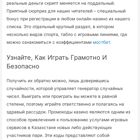
реальные деньги скрипт меняется на поддельный.
Приятный сюрприз для наших читателей – специальный
бонус при регистрации в любом онлайн-казино из нашего
списка. Это отдельный крупный раздел, в котором
несколько видов спорта, табло с игровыми линиями, где
можно ознакомиться с коэффициентами
мостбет
.
Узнайте, Как Играть Грамотно И
Безопасно
Получить их обратно можно, лишь доверившись
случайности, которой управляет генератор случайных
чисел. Выиграть или проиграть вы можете в равной
степени, поэтому играйте ответственно и полагаясь на
здравый рассудок. Промокоды казино являются одним из
способов привлечения к пользованию услугами игровых
сервисов в Казахстане новых либо действующих
участников пари. Эти коды представляют собой