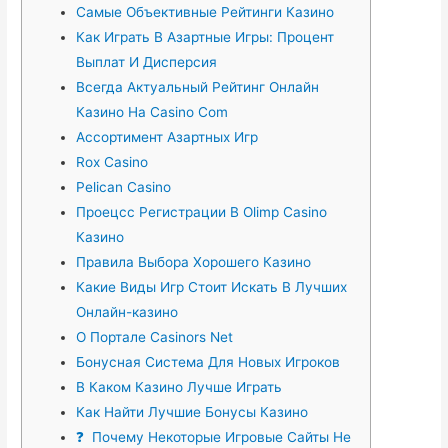
Самые Объективные Рейтинги Казино
Как Играть В Азартные Игры: Процент
Выплат И Дисперсия
Всегда Актуальный Рейтинг Онлайн
Казино На Casino Com
Ассортимент Азартных Игр
Rox Casino
Pelican Casino
Проецсс Регистрации В Olimp Casino
Казино
Правила Выбора Хорошего Казино
Какие Виды Игр Стоит Искать В Лучших
Онлайн-казино
О Портале Casinors Net
Бонусная Система Для Новых Игроков
В Каком Казино Лучше Играть
Как Найти Лучшие Бонусы Казино
❓ Почему Некоторые Игровые Сайты Не