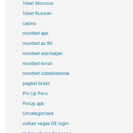
1xbet Morocco
1xbet Russian
casino
mostbet apk
mostbet az 90
mostbet azerbaijan
mostbet kirish
mostbet ozbekistonda
pagbet brazil
Pin Up Peru
PinUp apk
Uncategorized
vulkan vegas DE login