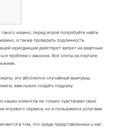
 такого казино, перед игрой попробуйте найти
казино, а также проверить подлинность
вашей юрисдикции действует запрет на азартные
ться проблем с законом. Все слоты на портале
режиме.
томаты, это абсолютно случайный выигрыш.
томаты, вам нужно создать подушку
из наших клиентов не только чувствовал свою
и игрового сервиса, но и пользовался услугами
ючается в том, что среди представленных у нас