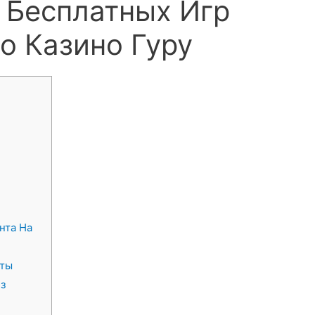
0 Бесплатных Игр
о Казино Гуру
нта На
аты
ез