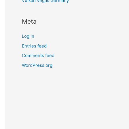
Vulkan Vegas Germany
Meta
Log in
Entries feed
Comments feed
WordPress.org