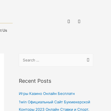
t Us
Recent Posts
Игры Казино Онлайн Бесплатн
1win Официальный Сайт Букмекерской
Конторы 2023 Онлайн Ставки и Спорт,