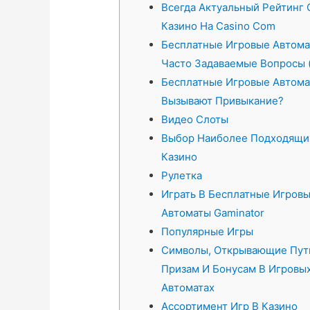
Всегда Актуальный Рейтинг
Казино На Casino Com
Бесплатные Игровые Автома
Часто Задаваемые Вопросы (
Бесплатные Игровые Автом
Вызывают Привыкание?
Видео Слоты
Выбор Наиболее Подходящи
Казино
Рулетка
Играть В Бесплатные Игров
Автоматы Gaminator
Популярные Игры
Символы, Открывающие Путь
Призам И Бонусам В Игровы
Автоматах
Ассортимент Игр В Казино