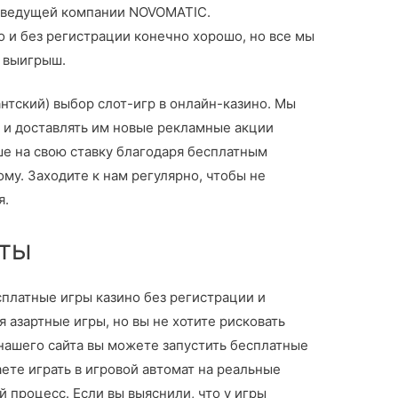
 ведущей компании NOVOMATIC.
о и без регистрации конечно хорошо, но все мы
 выигрыш.
антский) выбор слот-игр в онлайн-казино. Мы
 и доставлять им новые рекламные акции
е на свою ставку благодаря бесплатным
му. Заходите к нам регулярно, чтобы не
я.
оты
сплатные игры казино без регистрации и
я азартные игры, но вы не хотите рисковать
 нашего сайта вы можете запустить бесплатные
аете играть в игровой автомат на реальные
й процесс. Если вы выяснили, что у игры