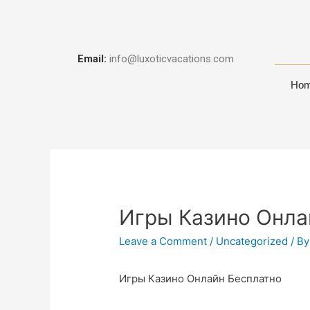
Email:
info@luxoticvacations.com
Ho
Игры Казино Онла
Leave a Comment
/
Uncategorized
/ B
Игры Казино Онлайн Бесплатно