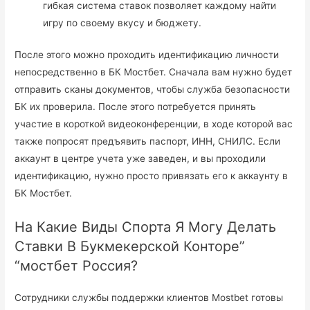
гибкая система ставок позволяет каждому найти
игру по своему вкусу и бюджету.
После этого можно проходить идентификацию личности
непосредственно в БК Мостбет. Сначала вам нужно будет
отправить сканы документов, чтобы служба безопасности
БК их проверила. После этого потребуется принять
участие в короткой видеоконференции, в ходе которой вас
также попросят предъявить паспорт, ИНН, СНИЛС. Если
аккаунт в центре учета уже заведен, и вы проходили
идентификацию, нужно просто привязать его к аккаунту в
БК Мостбет.
На Какие Виды Спорта Я Могу Делать
Ставки В Букмекерской Конторе”
“мостбет Россия?
Сотрудники службы поддержки клиентов Mostbet готовы