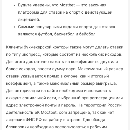
Будьте уверены, что Mostbet — это законная
платформа для ставок на спорт с действующей
лицензией.
Самыми популярными видами спорта для ставок
являются футбол, баскетбол и бейсбол.
Клиенты букмекерской конторы также могут делать ставки
по типу экспресс, которые состоят из нескольких исходов.
Для этого достаточно нажать на коэффициенты двух или
более исходов, ввести сумму пари. Максимальный размер
ставки указывается прямо в купоне, как и итоговый
коэффициент, а также максимальный размер выигрыша.
Для авторизации на сайте необходимо использовать
аккаунт социальной сети, выбранный при регистрации или
адрес электронной почты и пароль. На территории России
деятельность БК Moctbet. com запрещена, так как нет
лицензии ФНС РФ на работу в стране. Для обхода
блокировки необходимо воспользоваться рабочим