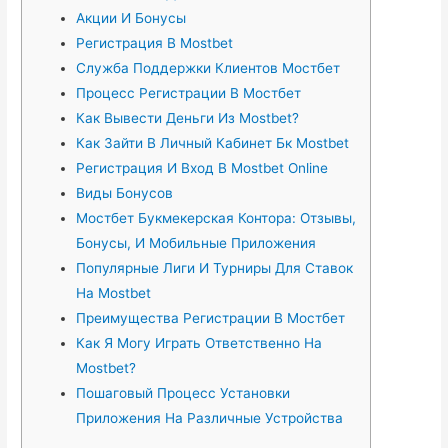
Акции И Бонусы
Регистрация В Mostbet
Служба Поддержки Клиентов Мостбет
Процесс Регистрации В Мостбет
Как Вывести Деньги Из Mostbet?
Как Зайти В Личный Кабинет Бк Mostbet
Регистрация И Вход В Mostbet Online
Виды Бонусов
Мостбет Букмекерская Контора: Отзывы,
Бонусы, И Мобильные Приложения
Популярные Лиги И Турниры Для Ставок
На Mostbet
Преимущества Регистрации В Мостбет
Как Я Могу Играть Ответственно На
Mostbet?
Пошаговый Процесс Установки
Приложения На Различные Устройства