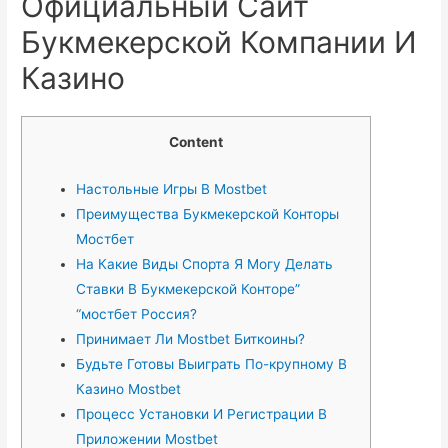
Официальный Сайт
Букмекерской Компании И
Казино
Content
Настольные Игры В Mostbet
Преимущества Букмекерской Конторы
Мостбет
На Какие Виды Спорта Я Могу Делать
Ставки В Букмекерской Конторе”
“мостбет Россия?
Принимает Ли Mostbet Биткоины?
Будьте Готовы Выиграть По-крупному В
Казино Mostbet
Процесс Установки И Регистрации В
Приложении Mostbet