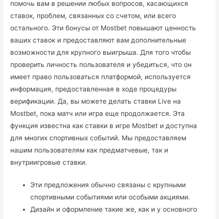
помочь вам в решении любых вопросов, касающихся
ставок, проблем, связанных со счетом, или всего
остального. Эти бонусы от Mostbet повышают ценность
ваших ставок и предоставляют вам дополнительные
возможности для крупного выигрыша. Для того чтобы
проверить личность пользователя и убедиться, что он
имеет право пользоваться платформой, используется
информация, предоставленная в ходе процедуры
верификации. Да, вы можете делать ставки Live на
Mostbet, пока матч или игра еще продолжается. Эта
функция известна как ставки в игре Mostbet и доступна
для многих спортивных событий. Мы предоставляем
нашим пользователям как предматчевые, так и
внутриигровые ставки.
Эти предложения обычно связаны с крупными
спортивными событиями или особыми акциями.
Дизайн и оформление такие же, как и у основного