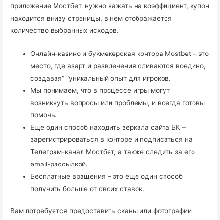
приложение Мостбет, нужно нажать на коэффициент, купон
находится внизу страницы, в нем отображается
количество выбранных исходов.
Онлайн-казино и букмекерская контора Mostbet – это
место, где азарт и развлечения сливаются воедино,
создавая” “уникальный опыт для игроков.
Мы понимаем, что в процессе игры могут
возникнуть вопросы или проблемы, и всегда готовы
помочь.
Еще один способ находить зеркала сайта БК –
зарегистрироваться в конторе и подписаться на
Телеграм-канал Мостбет, а также следить за его
email-рассылкой.
Бесплатные вращения – это еще один способ
получить больше от своих ставок.
Вам потребуется предоставить сканы или фотографии