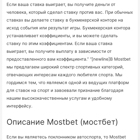
Если ваша ставка выиграет, вы получите деньги от
человека, который сделал ставку против вас. При обычных
ставках вы делаете ставку в букмекерской конторе на
исход события или результат игры. Букмекерская контора
устанавливает коэффициенты, и вы можете сделать
ставку по этим коэффициентам. Если ваша ставка
выиграет, вы получите выплату в зависимости от
предоставленного вам коэффициента.” “[newline]В Mostbet
мы предлагаем широкий спектр спортивных категорий,
отвечающих интересам каждого любителя спорта. Мы
гордимся тем, что являемся одной из ведущих платформ
для ставок на спорт и завоевали признание благодаря
нашим высококачественным услугам и удобному
интерфейсу.
Описание Mostbet (мостбет)
Если вы являетесь поклонником автоспорта, то Mostbet