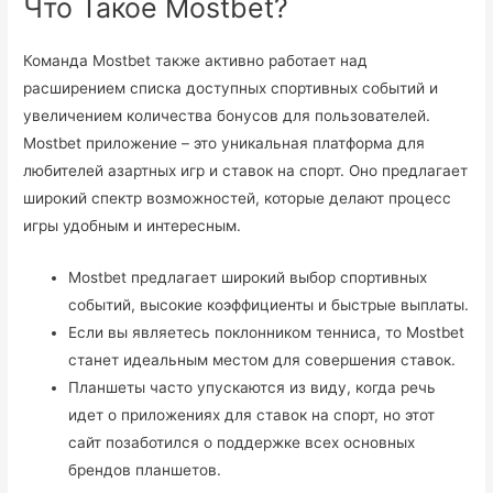
Что Такое Mostbet?
Команда Mostbet также активно работает над
расширением списка доступных спортивных событий и
увеличением количества бонусов для пользователей.
Mostbet приложение – это уникальная платформа для
любителей азартных игр и ставок на спорт. Оно предлагает
широкий спектр возможностей, которые делают процесс
игры удобным и интересным.
Mostbet предлагает широкий выбор спортивных
событий, высокие коэффициенты и быстрые выплаты.
Если вы являетесь поклонником тенниса, то Mostbet
станет идеальным местом для совершения ставок.
Планшеты часто упускаются из виду, когда речь
идет о приложениях для ставок на спорт, но этот
сайт позаботился о поддержке всех основных
брендов планшетов.