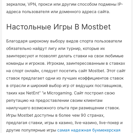
зеркалом, VPN, прокси или другим способом подмены IP-
адреса пользователя или доменного адреса сайта.
Настольные Игры В Mostbet
Благодаря широкому выбору видов спорта пользователи
обязательно найдут лигу или турнир, которые их
заинтересуют и позволят делать ставки на свои любимые
команды и игроков. Игрокам, заинтересованным в ставках
на спорт онлайн, следует посетить сайт Mostbet. Этот сайт
ставок предлагает одни из лучших коэффициентов ставок
в отрасли и широкий выбор игр от ведущих поставщиков,
таких как NetEnt” “и Microgaming. Сайт построил свою
репутацию на предоставлении своим клиентам
наилучшего возможного опыта при размещении ставок.
Игры Mostbet доступны в более чем 90 странах,
предлагая ставки, игры в казино, live-казино, live-покер и
другие популярные игры
самая надежная букмекерская