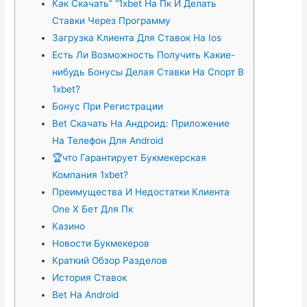
Как Скачать” “1xbet На Пк И Делать
Ставки Через Программу
Загрузка Клиента Для Ставок На Ios
Есть Ли Возможность Получить Какие-
нибудь Бонусы Делая Ставки На Спорт В
1xbet?
Бонус При Регистрации
Bet Скачать На Андроид: Приложение
На Телефон Для Android
🏆что Гарантирует Букмекерская
Компания 1xbet?
Преимущества И Недостатки Клиента
One Х Бет Для Пк
Казино
Новости Букмекеров
Краткий Обзор Разделов
История Ставок
Bet На Android