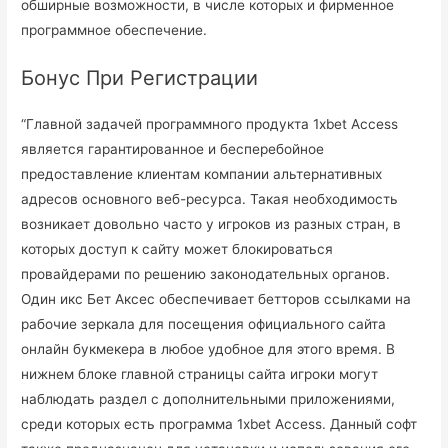
обширные возможности, в числе которых и фирменное
программное обеспечение.
Бонус При Регистрации
“Главной задачей программного продукта 1xbet Access
является гарантированное и бесперебойное
предоставление клиентам компании альтернативных
адресов основного веб-ресурса. Такая необходимость
возникает довольно часто у игроков из разных стран, в
которых доступ к сайту может блокироваться
провайдерами по решению законодательных органов.
Один икс Бет Аксес обеспечивает бетторов ссылками на
рабочие зеркала для посещения официального сайта
онлайн букмекера в любое удобное для этого время. В
нижнем блоке главной страницы сайта игроки могут
наблюдать раздел с дополнительными приложениями,
среди которых есть программа 1xbet Access. Данный софт