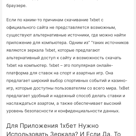
браузере.
Если по каким-то причинам скачивание 1xbet с
официального сайта не представляется возможным,
существуют альтернативные источники, где можно найти
приложение для компьютера. Одним из” “таких источников
являются зеркала 1xbet, которые предлагают
альтернативный доступ к сайту и возможность скачать
1xbet на компьютер. 1xbet – это популярная онлайн-
платформа для ставок на спорт и азартных игр. Она
предлагает широкий выбор спортивных событий и казино-
игр, которые доступны пользователям со всего мира. 1xBet
предлагает удобный и надежный способ делать ставки и
наслаждаться азартом, а также обеспечивает высокий
уровень безопасности и конфиденциальности данных.
Для Приложения 1xбет Нужно
Использовать Зеркала? И Если Да, То