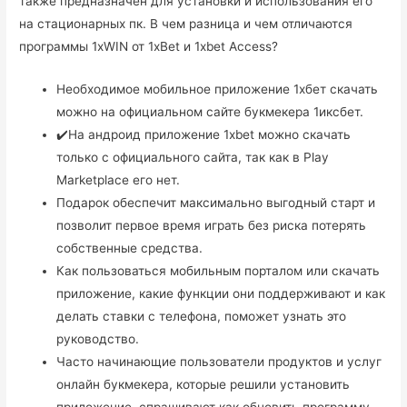
также предназначен для установки и использования его
на стационарных пк. В чем разница и чем отличаются
программы 1xWIN от 1xBet и 1xbet Access?
Необходимое мобильное приложение 1хбет скачать
можно на официальном сайте букмекера 1иксбет.
✔️На андроид приложение 1xbet можно скачать
только с официального сайта, так как в Play
Marketplace его нет.
Подарок обеспечит максимально выгодный старт и
позволит первое время играть без риска потерять
собственные средства.
Как пользоваться мобильным порталом или скачать
приложение, какие функции они поддерживают и как
делать ставки с телефона, поможет узнать это
руководство.
Часто начинающие пользователи продуктов и услуг
онлайн букмекера, которые решили установить