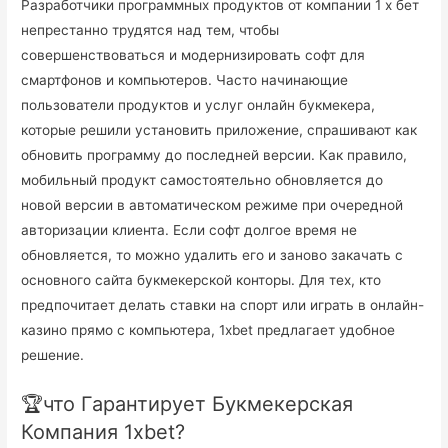
Разработчики программных продуктов от компании 1 х бет
непрестанно трудятся над тем, чтобы
совершенствоваться и модернизировать софт для
смартфонов и компьютеров. Часто начинающие
пользователи продуктов и услуг онлайн букмекера,
которые решили установить приложение, спрашивают как
обновить программу до последней версии. Как правило,
мобильный продукт самостоятельно обновляется до
новой версии в автоматическом режиме при очередной
авторизации клиента. Если софт долгое время не
обновляется, то можно удалить его и заново закачать с
основного сайта букмекерской конторы. Для тех, кто
предпочитает делать ставки на спорт или играть в онлайн-
казино прямо с компьютера, 1xbet предлагает удобное
решение.
🏆что Гарантирует Букмекерская
Компания 1xbet?