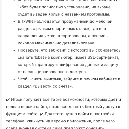
1хбет будет полностью установлено, на экране
будет выведен ярлык с названием программы.
В 1xWIN наблюдается продуманный до мелочей
раздел с рынком спортивных ставок, где все
направления четко отсортированы, а роспись
исходов максимально детализирована.
Проверьте, что веб-сайт, с которого вы собираетесь
скачать 1xbet на компьютер, имеет SSL-сертификат,
который гарантирует шифрование данных и защиту
от несанкционированного доступа.
Чтобы снять выигрыш, зайдите в личном кабинете в
раздел «Вывести со счета».
✔️ Игрок получает все те же возможности, которые дает и
полная версия сайта, плюс всегда есть быстрый доступ к
функциям сайта. ✔️ Для этого нужно войти в настройки
телефона, кликнуть на версию приложения, после чего
операционная система сама предложит обновить