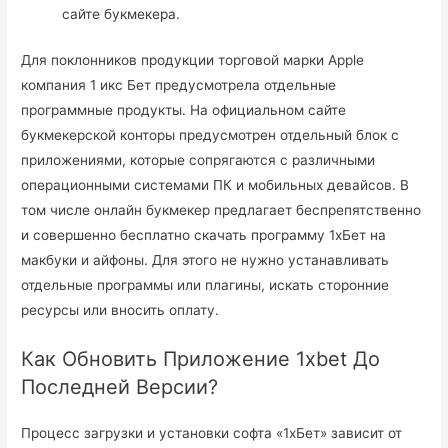
сайте букмекера.
Для поклонников продукции торговой марки Apple
компания 1 икс Бет предусмотрела отдельные
программные продукты. На официальном сайте
букмекерской конторы предусмотрен отдельный блок с
приложениями, которые сопрягаются с различными
операционными системами ПК и мобильных девайсов. В
том числе онлайн букмекер предлагает беспрепятственно
и совершенно бесплатно скачать программу 1хБет на
макбуки и айфоны. Для этого не нужно устанавливать
отдельные программы или плагины, искать сторонние
ресурсы или вносить оплату.
Как Обновить Приложение 1xbet До
Последней Версии?
Процесс загрузки и установки софта «1хБет» зависит от