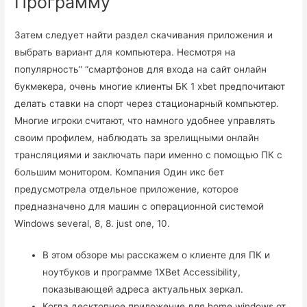
Программу
Затем следует найти раздел скачивания приложения и
выбрать вариант для компьютера. Несмотря на
популярность” “смартфонов для входа на сайт онлайн
букмекера, очень многие клиенты БК 1 xbet предпочитают
делать ставки на спорт через стационарный компьютер.
Многие игроки считают, что намного удобнее управлять
своим профилем, наблюдать за зрелищными онлайн
трансляциями и заключать пари именно с помощью ПК с
большим монитором. Компания Один икс бет
предусмотрела отдельное приложение, которое
предназначено для машин с операционной системой
Windows several, 8, 8. just one, 10.
В этом обзоре мы расскажем о клиенте для ПК и
ноутбуков и программе 1XBet Accessibility,
показывающей адреса актуальных зеркал.
Когда десктопное приложение для home windows от