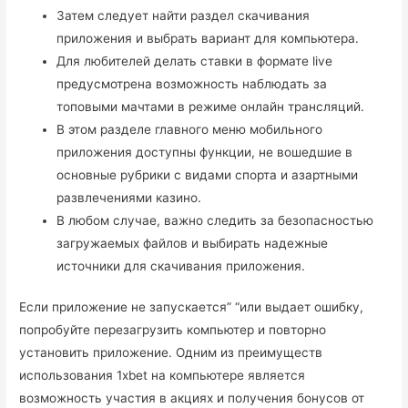
Затем следует найти раздел скачивания
приложения и выбрать вариант для компьютера.
Для любителей делать ставки в формате live
предусмотрена возможность наблюдать за
топовыми мачтами в режиме онлайн трансляций.
В этом разделе главного меню мобильного
приложения доступны функции, не вошедшие в
основные рубрики с видами спорта и азартными
развлечениями казино.
В любом случае, важно следить за безопасностью
загружаемых файлов и выбирать надежные
источники для скачивания приложения.
Если приложение не запускается” “или выдает ошибку,
попробуйте перезагрузить компьютер и повторно
установить приложение. Одним из преимуществ
использования 1xbet на компьютере является
возможность участия в акциях и получения бонусов от