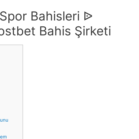
 Spor Bahisleri ᐉ
ostbet Bahis Şirketi
sunu
tem