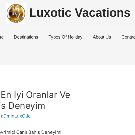
Luxotic Vacations
me
Destinations
Types Of Holiday
About Us
Contac
En İyi Oranlar Ve
his Deneyim
y
aDmInLuxOtIc
Çevrimiçi Canlı Bahis Deneyimi