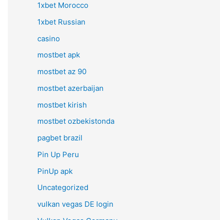
1xbet Morocco
1xbet Russian
casino
mostbet apk
mostbet az 90
mostbet azerbaijan
mostbet kirish
mostbet ozbekistonda
pagbet brazil
Pin Up Peru
PinUp apk
Uncategorized
vulkan vegas DE login