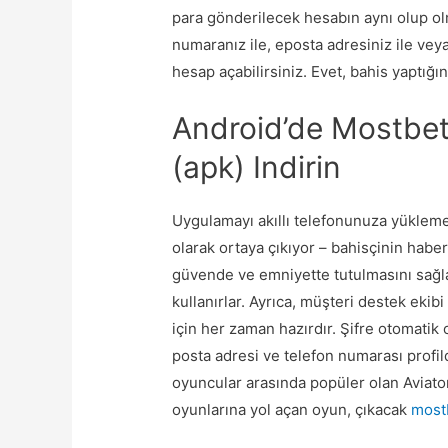
para gönderilecek hesabın aynı olup olm
numaranız ile, eposta adresiniz ile ve
hesap açabilirsiniz. Evet, bahis yaptığı
Android’de Mostbet
(apk) Indirin
Uygulamayı akıllı telefonunuza yüklemek
olarak ortaya çıkıyor – bahisçinin haber
güvende ve emniyette tutulmasını sağla
kullanırlar. Ayrıca, müşteri destek ekib
için her zaman hazırdır. Şifre otomatik o
posta adresi ve telefon numarası profild
oyuncular arasında popüler olan Aviator
oyunlarına yol açan oyun, çıkacak
most