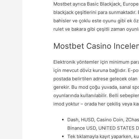
Mostbet ayrıca Basic Blackjack, Europe
blackjack çeşitlerini para sunmaktadır. 
bahisler ve çoklu este oyunu gibi ek özel
rulet ve bakara gibi çeşitli zaman oyunl
Mostbet Casino Incele
Elektronik yöntemler için minimum para ç
için mevcut döviz kuruna bağlıdır. E-pos
postada belirtilen adrese gelecek olan
gerekir. Bu mod çoğu yuvada, sanal spor
oyunlarında kullanılabilir. Belli sebepl
imod yoktur – orada her çekiliş veya kar
Dash, HUSD, Casino Coin, ZChash
Binance USD, UNITED STATES 
Tek tıklamayla kayıt yaparken, ku