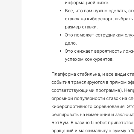
информацией ниже.
Все, что вам нужно сделать, эт
ставок на киберспорт, выбрать 
размер ставки.
Это поможет сотрудникам слу
дело.
Это снижает вероятность ложн
успехом конкурентов.
Платформа стабильна, и все виды ст
события транслируются в прямом эфи
соответствующими программе). Непр
огромной популярности ставок на с
киберспортивного соревнования. Эт
реагировать на изменения и заключа
БетБум. В казино Linebet приветст
вращений и максимальную сумму в 1