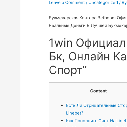
Leave a Comment
/
Uncategorized
/ B
Букмекерская Контора Betboom Офиц
Реальные Деньги В Лучшей Букмеке
1win Официал
Бк, Онлайн Ка
Спорт”
Content
Есть Ли Отрицательные Сто
Linebet?
Как Пополнить Счет На Line