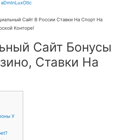
y
aDmInLuxOtIc
иальный Сайт В России Ставки На Спорт На
рской Конторе!
ьный Сайт Бонусы
зино, Ставки На
роны У
bet?