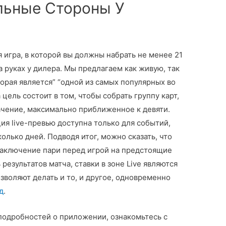
льные Стороны У
 игра, в которой вы должны набрать не менее 21
на руках у дилера. Мы предлагаем как живую, так
торая является” “одной из самых популярных во
 цель состоит в том, чтобы собрать группу карт,
ачение, максимально приближенное к девяти.
я live-превью доступна только для событий,
олько дней. Подводя итог, можно сказать, что
 заключение пари перед игрой на предстоящие
 результатов матча, ставки в зоне Live являются
зволяют делать и то, и другое, одновременно
д
.
 подробностей о приложении, ознакомьтесь с