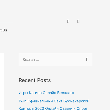
t Us
Recent Posts
Игры Казино Онлайн Бесплатн
1win Официальный Сайт Букмекерской
Конторы 2023 Онлайн Ставки и Спорт,